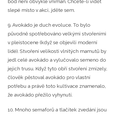
bod není obvykle vnímán. Chcete-li vidět
slepé místo v akci, jděte sem.
9. Avokádo je duch evoluce. To bylo
původně spotřebováno velkými stvořeními
v pleistocene (když se objevili moderní
lidé). Stvoření velikosti vlnitých mamutů by
jedl celé avokádo a vylučovalo semeno do
jejich trusu. Když tyto obří stvoření zmizely,
člověk pěstoval avokádo pro vlastní
potřebu a právě toto kultivace znamenalo,
že avokádo přežilo vyhynutí.
10. Mnoho semaforů a tlačítek zvedání jsou