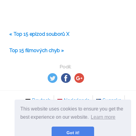
« Top 15 epizod souborů X
Top 15 filmových chyb »
Podíl:
Deutsch
Nederlands
Svenska
This website uses cookies to ensure you get the
Norsk
Italiano
Français
Dansk
best experience on our website.
Learn more
Español
Česky
Got it!
©
2026
cs.mydailyselfmotivation.com