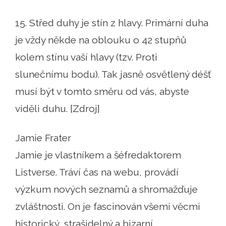
15. Střed duhy je stín z hlavy. Primární duha
je vždy někde na oblouku o 42 stupňů
kolem stínu vaší hlavy (tzv. Proti
slunečnímu bodu). Tak jasně osvětlený déšť
musí být v tomto směru od vás, abyste
viděli duhu. [Zdroj]
Jamie Frater
Jamie je vlastníkem a šéfredaktorem
Listverse. Tráví čas na webu, provádí
výzkum nových seznamů a shromažďuje
zvláštnosti. On je fascinován všemi věcmi
historický, strašidelný a bizarní.