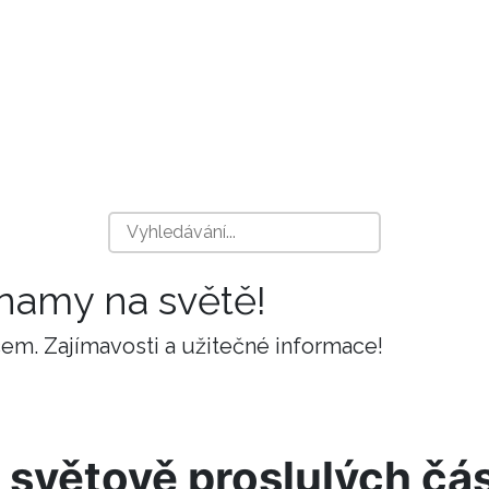
znamy na světě!
m. Zajímavosti a užitečné informace!
 světově proslulých čás