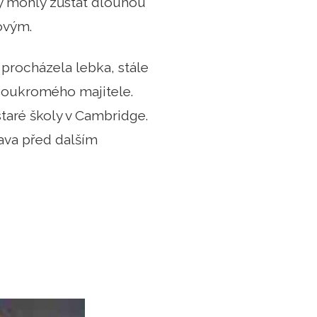
by mohly zůstat dlouhou
ovým.
 procházela lebka, stále
 soukromého majitele.
taré školy v Cambridge.
lava před dalším