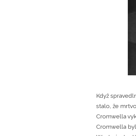
Když spravedln
stalo, že mrtvo
Cromwella vyk
Cromwella bylo