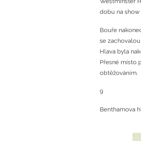
Westminster Ha
dobu na show -
Bouře nakonec 
se zachovalou 
Hlava byla nak
Přesné místo p
obtěžováním.
9
Benthamova h