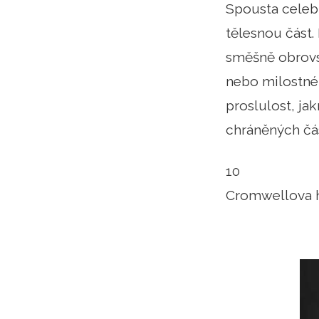
Spousta celebr
tělesnou část. 
směšně obrovsk
nebo milostném
proslulost, ja
chráněných část
10
Cromwellova 