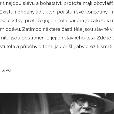
it najdou slávu a bohatství, protože mají obzvlá
Existují příběhy lidí, kteří pojišťují své končetiny - 
é částky, protože jejich celá kariéra je založena
 oděvu. Zatímco některé části těla jsou slavné v živ
kmile jsou odstraněni z jejich slavného těla. Zde j
í těla a příběhy o tom, jak přišli, aby přežili smrti
hlava