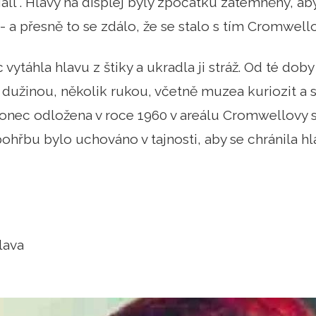
ll . Hlavy na displej byly zpočátku zatemněny, a
 a přesně to se zdálo, že se stalo s tím Cromwell
vytáhla hlavu z štiky a ukradla ji stráž. Od té doby
dužinou, několik rukou, včetně muzea kuriozit a
onec odložena v roce 1960 v areálu Cromwellovy s
ohřbu bylo uchováno v tajnosti, aby se chránila h
lava