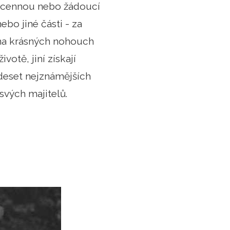
šť cennou nebo žádoucí
nebo jiné části - za
 na krásných nohouch
otě, jiní získají
e deset nejznámějších
 svých majitelů.