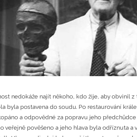
ost nedokáže najít někoho, kdo žije, aby obvinil z 
la byla postavena do soudu. Po restaurování krále K
opáno a odpovědné za popravu jeho předchůdce a 
 veřejně pověšeno a jeho hlava byla odříznuta a 