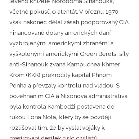
levého knížete Norodoma Sihanouka,
včetně pokusů o atentát. V březnu 1970
však nakonec dělal zásah podporovaný CIA.
Financované dolary amerických daní
vyzbrojenými americkými zbraněmi a
vyškolenými americkými Green Berets, síly
anti-Sihanouk zvaná Kampuchea Khmer
Krom (KKK) překročily kapitál Phnom
Penha a převzaly kontrolu nad vládou. S
požehnáním CIA a Nixonova administrativa
byla kontrola Kambodži postavena do
rukou Lona Nola, který by se později
rozlišoval tím, že by vyslal vojáky k
masírování desítek tisíc civilistů.