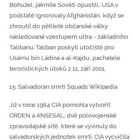
Bohužel, jakmile Sověti opustili, USA v
podstatě ignorovaly Afghánistán, když se
zhroutil do pětileté občanské války
následované vzestupem ultra - základního
Talibanu. Taliban poskytl útočiště pro
Usámu bin Ládina a al-Kajdu, pachatele
teroristických útoků z 11. září 2001.
15. Salvadoran smrti Squads Wikipedia
Již v roce 1964 CIA pomohla vytvořit
ORDEN a ANSESAL, dvě polovojenské
zpravodajské sítě, které se vyvinuly do
salvadorských jednotek smrti. CIA vycvičila