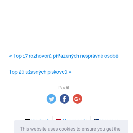
« Top 17 rozhovorů přiřazených nesprávné osobě
Top 20 úžasných pískovců »
Podíl:
Deutsch
Nederlands
Svenska
This website uses cookies to ensure you get the
Norsk
Italiano
Français
Dansk