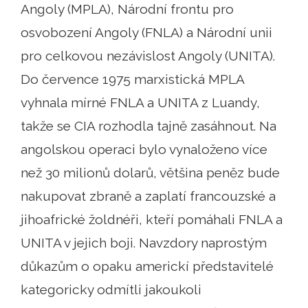
Angoly (MPLA), Národní frontu pro
osvobození Angoly (FNLA) a Národní unii
pro celkovou nezávislost Angoly (UNITA).
Do července 1975 marxistická MPLA
vyhnala mírné FNLA a UNITA z Luandy,
takže se CIA rozhodla tajně zasáhnout. Na
angolskou operaci bylo vynaloženo více
než 30 milionů dolarů, většina peněz bude
nakupovat zbraně a zaplatí francouzské a
jihoafrické žoldnéři, kteří pomáhali FNLA a
UNITA v jejich boji. Navzdory naprostým
důkazům o opaku americkí představitelé
kategoricky odmítli jakoukoli