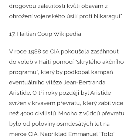
drogovou záležitostí kvůli obavám z
ohrožení vojenského úsilí proti Nikaragui".
17. Haitian Coup Wikipedia
V roce 1988 se CIA pokoušela zasáhnout
do voleb v Haiti pomocí "skrytého akčního
programu", který by podkopal kampaň
eventuálního vítěze Jean-Bertranda
Aristide. O tři roky později byl Aristide
svržen v krvavém převratu, který zabil více
než 4000 civilistů. Mnoho z vůdců převratu
bylo od poloviny osmdesátých let na
měrce CIA. Například Emmanuel 'Toto'