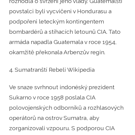
rozhodla o svržení jeho vlády. Guatemalští
povstalci byli vycvičeni v Hondurasu a
podpořeni leteckým kontingentem
bombardérů a stíhacích letounů CIA. Tato
armáda napadla Guatemala v roce 1954,
okamžitě překonala Arbenzův regin.
4. Sumatranští Rebeli Wikipedia
Ve snaze svrhnout indonéský prezident
Sukarno v roce 1958 poslala CIA
polovojenských odborníků a rozhlasových
operátorů na ostrov Sumatra, aby
zorganizovali vzpouru. S podporou CIA