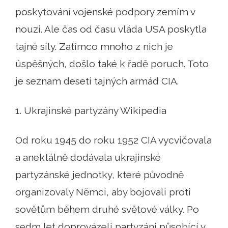
poskytování vojenské podpory zemím v
nouzi. Ale čas od času vláda USA poskytla
tajné síly. Zatímco mnoho z nich je
úspěšných, došlo také k řadě poruch. Toto
je seznam deseti tajných armád CIA.
1. Ukrajinské partyzány Wikipedia
Od roku 1945 do roku 1952 CIA vycvičovala
a anektálně dodávala ukrajinské
partyzánské jednotky, které původně
organizovaly Němci, aby bojovali proti
sovětům během druhé světové války. Po
sedm let doprovázeli partyzáni působící v