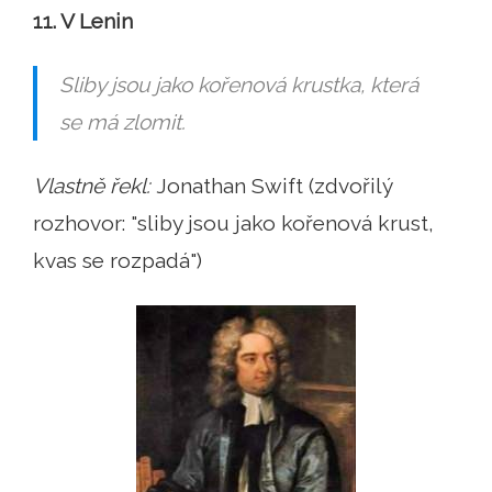
11. V Lenin
Sliby jsou jako kořenová krustka, která
se má zlomit.
Vlastně řekl:
Jonathan Swift (zdvořilý
rozhovor: "sliby jsou jako kořenová krust,
kvas se rozpadá")