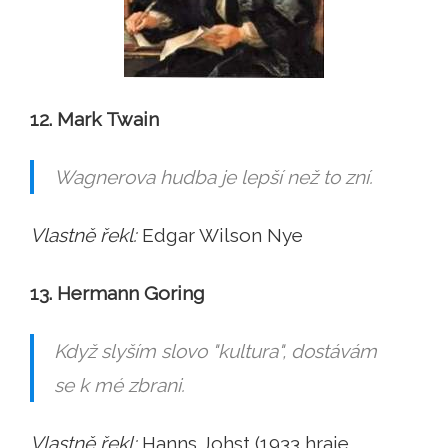
12. Mark Twain
Wagnerova hudba je lepší než to zní.
Vlastně řekl:
Edgar Wilson Nye
13. Hermann Goring
Když slyším slovo "kultura", dostávám
se k mé zbrani.
Vlastně řekl:
Hanns Johst (1933 hraje