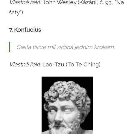
Vlastně řekl:
John Wesley (Kázání, č. 93, "Na
šaty")
7. Konfucius
Cesta tisíce mil začíná jedním krokem.
Vlastně řekl:
Lao-Tzu (To Te Ching)