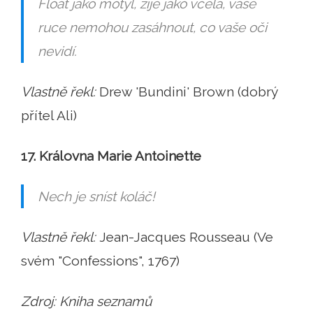
Float jako motýl, žije jako včela, vaše
ruce nemohou zasáhnout, co vaše oči
nevidí.
Vlastně řekl:
Drew 'Bundini' Brown (dobrý
přítel Ali)
17. Královna Marie Antoinette
Nech je sníst koláč!
Vlastně řekl:
Jean-Jacques Rousseau (Ve
svém "Confessions", 1767)
Zdroj: Kniha seznamů