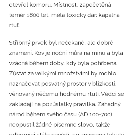
otevřel komoru. Místnost, zapečetěná
téměř 1800 let, měla toxický dar: kapalná
rtuť.
Stříbrný prvek byl nečekané, ale dobré
znamení. Kov je noční můra na minu a byla
vzácná během doby, kdy byla pohřbena.
Zůstat za velkými množstvími by mohlo
naznačovat posvátný prostor v blízkosti,
věnovaný něčemu hodnému rtuti. Vědci se
zakládají na pozůstatky pravítka. Záhadný
národ během svého času (AD 100-700)
neopustil žádné písemné slovo, takže
odborníci stále nevědí, co znamená tekutý