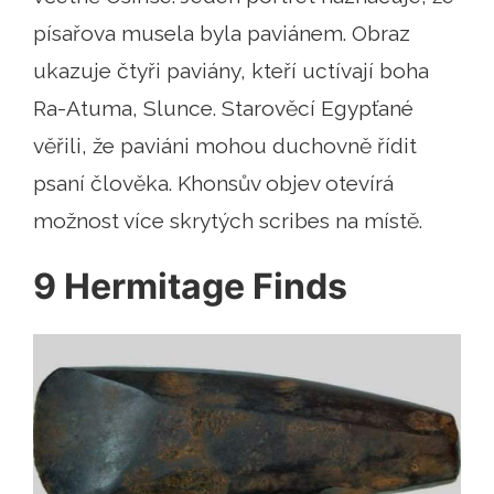
písařova musela byla paviánem. Obraz
ukazuje čtyři paviány, kteří uctívají boha
Ra-Atuma, Slunce. Starověcí Egypťané
věřili, že paviáni mohou duchovně řídit
psaní člověka. Khonsův objev otevírá
možnost více skrytých scribes na místě.
9 Hermitage Finds