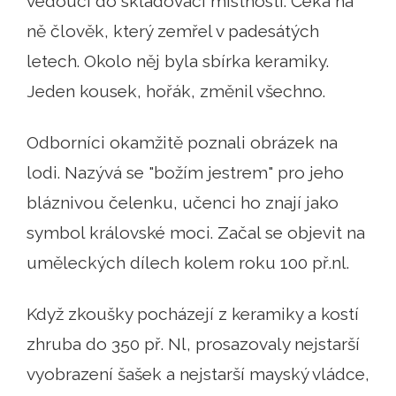
vedoucí do skladovací místnosti. Čeká na
ně člověk, který zemřel v padesátých
letech. Okolo něj byla sbírka keramiky.
Jeden kousek, hořák, změnil všechno.
Odborníci okamžitě poznali obrázek na
lodi. Nazývá se "božím jestrem" pro jeho
bláznivou čelenku, učenci ho znají jako
symbol královské moci. Začal se objevit na
uměleckých dílech kolem roku 100 př.nl.
Když zkoušky pocházejí z keramiky a kostí
zhruba do 350 př. Nl, prosazovaly nejstarší
vyobrazení šašek a nejstarší mayský vládce,