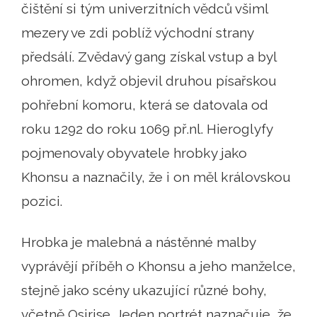
čištění si tým univerzitních vědců všiml
mezery ve zdi poblíž východní strany
předsálí. Zvědavý gang získal vstup a byl
ohromen, když objevil druhou písařskou
pohřební komoru, která se datovala od
roku 1292 do roku 1069 př.nl. Hieroglyfy
pojmenovaly obyvatele hrobky jako
Khonsu a naznačily, že i on měl královskou
pozici.
Hrobka je malebná a nástěnné malby
vyprávějí příběh o Khonsu a jeho manželce,
stejně jako scény ukazující různé bohy,
včetně Osirise. Jeden portrét naznačuje, že