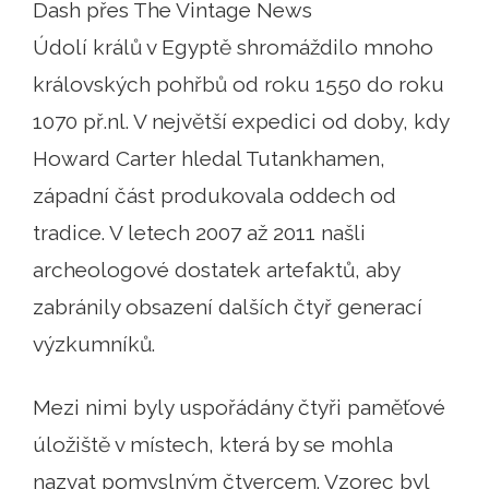
Dash přes The Vintage News
Údolí králů v Egyptě shromáždilo mnoho
královských pohřbů od roku 1550 do roku
1070 př.nl. V největší expedici od doby, kdy
Howard Carter hledal Tutankhamen,
západní část produkovala oddech od
tradice. V letech 2007 až 2011 našli
archeologové dostatek artefaktů, aby
zabránily obsazení dalších čtyř generací
výzkumníků.
Mezi nimi byly uspořádány čtyři paměťové
úložiště v místech, která by se mohla
nazvat pomyslným čtvercem. Vzorec byl