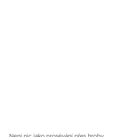
Není nic jako prosévání přes hroby,