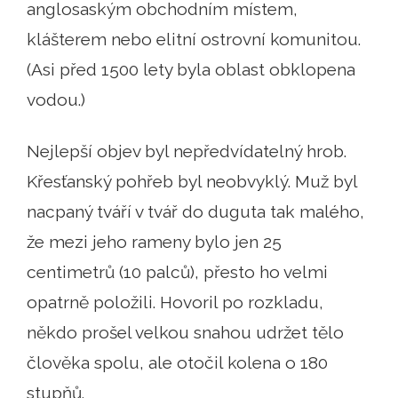
anglosaským obchodním místem,
klášterem nebo elitní ostrovní komunitou.
(Asi před 1500 lety byla oblast obklopena
vodou.)
Nejlepší objev byl nepředvídatelný hrob.
Křesťanský pohřeb byl neobvyklý. Muž byl
nacpaný tváří v tvář do duguta tak malého,
že mezi jeho rameny bylo jen 25
centimetrů (10 palců), přesto ho velmi
opatrně položili. Hovoril po rozkladu,
někdo prošel velkou snahou udržet tělo
člověka spolu, ale otočil kolena o 180
stupňů.