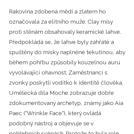
Rakovina zdobená mědí a zlatem ho
označovala za elitního muže. Clay mísy
proti stěnám obsahovaly keramické lahve.
Předpokládá se, že lahve byly zahřáté a
spuštěny do misky naplněné tekutinou, aby
během pohřbu způsobily kouzelnou auru
vyvolávající ohavnost. Zaměstnanci s
zvonky poskytli vodítko k identitě člověka.
Umělecká díla Moche zobrazuje dobře
zdokumentovaný archetyp, známý jako Aia
Paec ("Wrinkle Face"), který ovládá
podobný nástroj a objevuje se v
pohřebních scénách. Protože to byla role