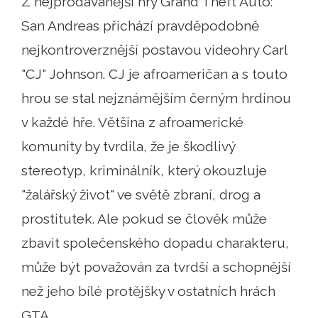
Z nejprodávanější hry Grand Theft Auto:
San Andreas přichází pravděpodobně
nejkontroverznější postavou videohry Carl
"CJ" Johnson. CJ je afroameričan a s touto
hrou se stal nejznámějším černým hrdinou
v každé hře. Většina z afroamerické
komunity by tvrdila, že je škodlivý
stereotyp, kriminálník, který okouzluje
"žalářský život" ve světě zbraní, drog a
prostitutek. Ale pokud se člověk může
zbavit společenského dopadu charakteru,
může být považován za tvrdší a schopnější
než jeho bílé protějšky v ostatních hrách
GTA.