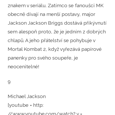
znakem v seriálu. Zatímco se fanoušci MK
obecně dívají na menší postavy, major
Jackson Jackson Briggs dostává přikývnutí
sem alespoň proto, že je jedním z dobrých
chlapů. A jeho přátelství se pohybuje v
Mortal Kombat 2, když vyřezává papírové
panenky pro svého soupeře, je
neocenitelné!
9
Michael Jackson
[youtube = http:
//www.youtube.com/watch? v =