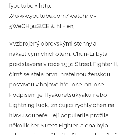
[youtube = http:
//www.youtube.com/watch? v =
5WeCH9uSlCE & hl = en]
Vyzbrojený obrovskými stehny a
nakažlivým chichotem, Chun-Li byla
představena v roce 1991 Street Fighter II,
čímž se stala první hratelnou ženskou
postavou v bojové hře "one-on-one".
Podpisem je Hyakuretsukyaku nebo
Lightning Kick, zničující rychlý oheň na
hlavu soupeře. Její popularita prožila
několik her Street Fighter, a ona byla