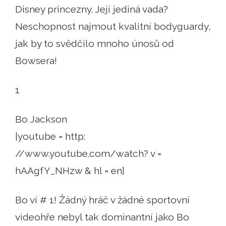
Disney princezny. Její jediná vada?
Neschopnost najmout kvalitní bodyguardy,
jak by to svědčilo mnoho únosů od
Bowsera!
1
Bo Jackson
[youtube = http:
//www.youtube.com/watch? v =
hAAgfY_NHzw & hl = en]
Bo ví # 1! Žádný hráč v žádné sportovní
videohře nebyl tak dominantní jako Bo