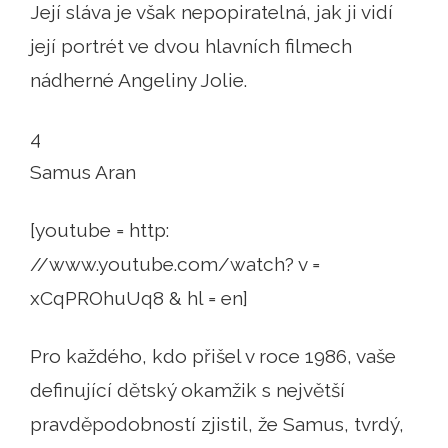
Její sláva je však nepopiratelná, jak ji vidí
její portrét ve dvou hlavních filmech
nádherné Angeliny Jolie.
4
Samus Aran
[youtube = http:
//www.youtube.com/watch? v =
xCqPROhuUq8 & hl = en]
Pro každého, kdo přišel v roce 1986, vaše
definující dětský okamžik s největší
pravděpodobností zjistil, že Samus, tvrdý,