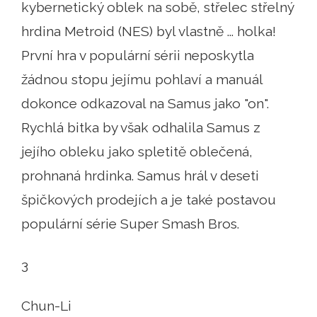
kybernetický oblek na sobě, střelec střelný
hrdina Metroid (NES) byl vlastně ... holka!
První hra v populární sérii neposkytla
žádnou stopu jejímu pohlaví a manuál
dokonce odkazoval na Samus jako "on".
Rychlá bitka by však odhalila Samus z
jejího obleku jako spletitě oblečená,
prohnaná hrdinka. Samus hrál v deseti
špičkových prodejích a je také postavou
populární série Super Smash Bros.
3
Chun-Li