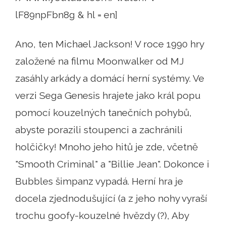
lF89npFbn8g & hl = en]
Ano, ten Michael Jackson! V roce 1990 hry
založené na filmu Moonwalker od MJ
zasáhly arkády a domácí herní systémy. Ve
verzi Sega Genesis hrajete jako král popu
pomocí kouzelných tanečních pohybů,
abyste porazili stoupenci a zachránili
holčičky! Mnoho jeho hitů je zde, včetně
"Smooth Criminal" a "Billie Jean". Dokonce i
Bubbles šimpanz vypadá. Herní hra je
docela zjednodušující (a z jeho nohy vyraší
trochu goofy-kouzelné hvězdy (?), Aby