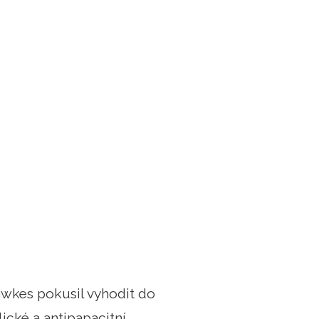
Fawkes pokusil vyhodit do
ické a antipapacitní