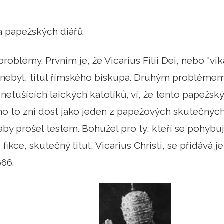
 papežských diářů
problémy. Prvním je, že Vicarius Filii Dei, nebo "vi
y nebyl, titul římského biskupa. Druhým problémem 
tušících laických katolíků, ví, že tento papežský "
 to zní dost jako jeden z papežových skutečných ti
, aby prošel testem. Bohužel pro ty, kteří se pohyb
ikce, skutečný titul, Vicarius Christi, se přidává 
66.