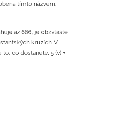
dobena tímto názvem,
ahuje až 666, je obzvláště
stantských kruzích. V
 to, co dostanete: 5 (v) +