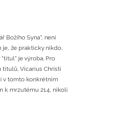
kář Božího Syna", není
je, že prakticky nikdo,
titul" je výroba. Pro
tulů, Vicarius Christi
ují v tomto konkrétním
jen k mrzutému 214, nikoli