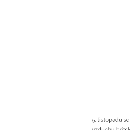
5. listopadu s
vzduchu britsk