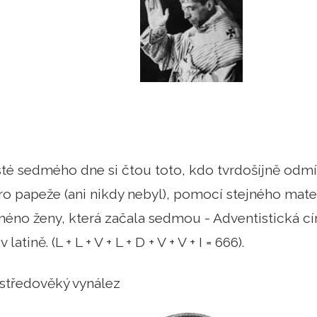
sté sedmého dne si čtou toto, kdo tvrdošíjně odmítá
l pro papeže (ani nikdy nebyl), pomocí stejného ma
jméno ženy, která začala sedmou - Adventistická cí
latině. (L + L + V + L + D + V + V + I = 666).
e středověký vynález