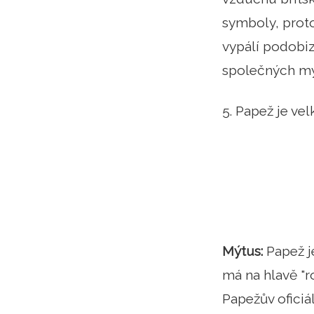
symboly, proto
vypálí podobiz
společných mýt
5. Papež je vel
Mýtus:
Papež je
má na hlavě "r
Papežův oficiál