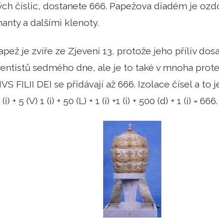
ch číslic, dostanete 666. Papežova diadém je oz
nty a dalšími klenoty.
pež je zvíře ze Zjevení 13, protože jeho příliv dos
entistů sedmého dne, ale je to také v mnoha prote
S FILII DEI se přidávají až 666. Izolace čísel a to je
 (i) + 5 (V) 1 (i) + 50 (L) + 1 (i) +1 (i) + 500 (d) + 1 (i) = 666.