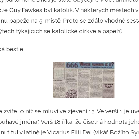
že Guy Fawkes byl katolík. V některých městech v
nu papeže na 5. místě. Proto se zdálo vhodné ses
ech týkajících se katolické církve a papežů.
ká bestie
 zvíře, o níž se mluví ve zjevení 13. Ve verši 1 je 
ouhavé jména". Verš 18 říká, že číselná hodnota je
ní titul v latině je Vicarius Filii Dei (vikář Božího S