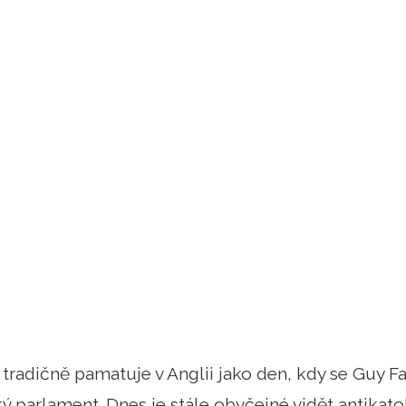
e tradičně pamatuje v Anglii jako den, kdy se Guy 
ý parlament. Dnes je stále obyčejné vidět antikatol