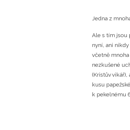
Jedna z mnoha
Ale s tím jsou 
nyní, ani nikd
včetně mnoha ne
nezkušené ucho
(Kristův vikář)
kusu papežské f
k pekelnému 6