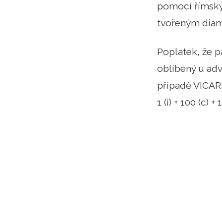
pomocí římský
tvořeným diama
Poplatek, že pa
oblíbený u adv
případě VICARIV
1 (i) + 100 (c) + 1