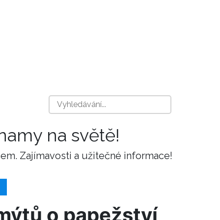
znamy na světě!
m. Zajímavosti a užitečné informace!
mýtů o papežství