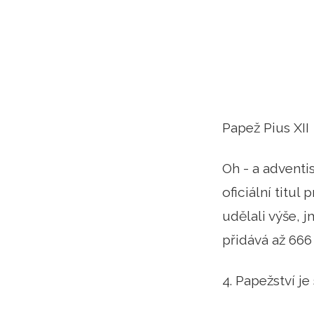
Papež Pius XII
Oh - a adventi
oficiální titu
udělali výše, 
přidává až 666 v 
4. Papežství j