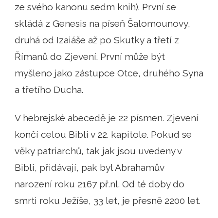
ze svého kanonu sedm knih). První se
skládá z Genesis na píseň Šalomounovy,
druhá od Izaiáše až po Skutky a třetí z
Římanů do Zjevení. První může být
myšleno jako zástupce Otce, druhého Syna
a třetího Ducha.
V hebrejské abecedě je 22 písmen. Zjevení
končí celou Bibli v 22. kapitole. Pokud se
věky patriarchů, tak jak jsou uvedeny v
Bibli, přidávají, pak byl Abrahamův
narození roku 2167 př.nl. Od té doby do
smrti roku Ježíše, 33 let, je přesně 2200 let.