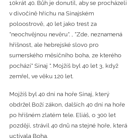
10krát 40. Bůh je donutil, aby se procházeli
v divočině hříchu na Sinajském
poloostrově, 40 let jako trest za
"neochvějnou nevěru". , "Zde, neznamená
hříšnost, ale hebrejské slovo pro
sumerského měsíčního boha, ze kterého
pochází" Sinaj ". Mojžíš byl 40 let 3, když
zemřel, ve věku 120 let.
Mojžíš byl 40 dní na hoře Sinaj, který
obdržel Boží zákon, dalších 40 dní na hoře
po hříšném zlatém tele. Eliáš, o 300 let
později, strávil 40 dnů na stejné hoře, která
uctívala Boha.