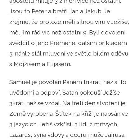
apoštolů miluje 3 z nich více než ostatní.
Jsou to Peter a bratři Jan a Jakub. Je
zřejmé, že protože měli silnou víru v Ježíše,
měl jim rád víc než ostatní 9. Byli dovoleni
svědčit o jeho Přeměně, dalším příkladem
3: náhle stál mluvení ve světle bílém oděvu
s Mojžíšem a Elijášem.
Samuel je povolán Pánem třikrát, než si to
uvědomí a odpoví. Satan pokouší Ježíše
3krát, než se vzdal. Na třetí den stvoření je
Země vyrobena. Štítek na kříži je napsán ve
3 jazycích. Ježíš vzkřísil 3 lidi z mrtvých,
Lazarus, syna vdovy a dceru muže Jairusa.