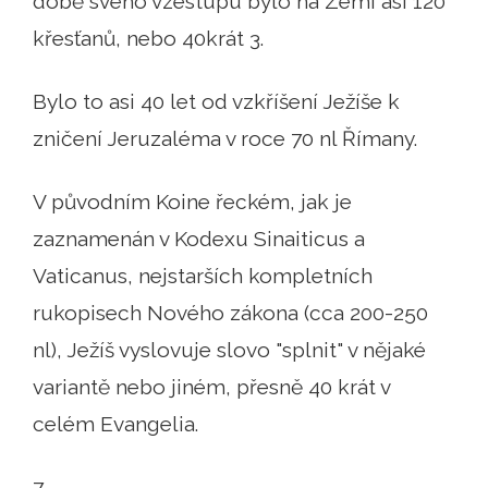
době svého vzestupu bylo na Zemi asi 120
křesťanů, nebo 40krát 3.
Bylo to asi 40 let od vzkříšení Ježíše k
zničení Jeruzaléma v roce 70 nl Římany.
V původním Koine řeckém, jak je
zaznamenán v Kodexu Sinaiticus a
Vaticanus, nejstarších kompletních
rukopisech Nového zákona (cca 200-250
nl), Ježíš vyslovuje slovo "splnit" v nějaké
variantě nebo jiném, přesně 40 krát v
celém Evangelia.
7