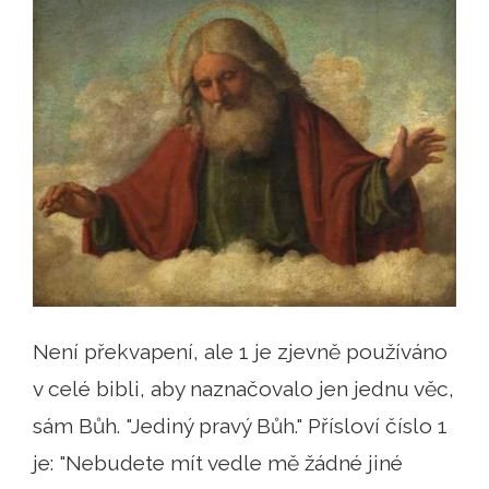
Není překvapení, ale 1 je zjevně používáno
v celé bibli, aby naznačovalo jen jednu věc,
sám Bůh. "Jediný pravý Bůh." Přísloví číslo 1
je: "Nebudete mít vedle mě žádné jiné