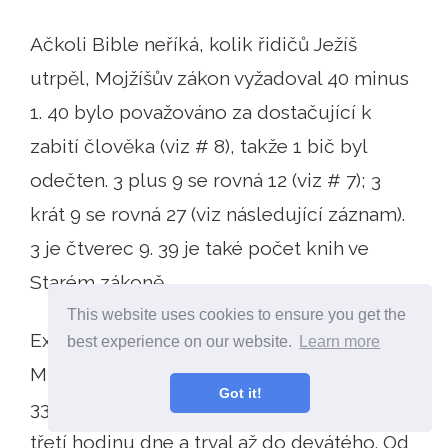
Ačkoli Bible neříká, kolik řidičů Ježíš
utrpěl, Mojžíšův zákon vyžadoval 40 minus
1. 40 bylo považováno za dostačující k
zabití člověka (viz # 8), takže 1 bič byl
odečten. 3 plus 9 se rovná 12 (viz # 7); 3
krát 9 se rovná 27 (viz následující záznam).
3 je čtverec 9. 39 je také počet knih ve
Starém zákoně.
This website uses cookies to ensure you get the
Existují tři andělé jmenovaní v bibli:
best experience on our website.
Learn more
Michael, Gabriel a Lucifer. Ježíš byl kolem
Got it!
33, když zemřel. On byl založen na kříži ve
třetí hodinu dne a trval až do devátého. Od