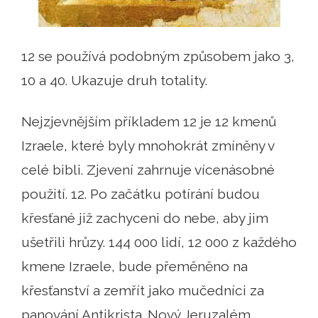
12 se používá podobným způsobem jako 3,
10 a 40. Ukazuje druh totality.
Nejzjevnějším příkladem 12 je 12 kmenů
Izraele, které byly mnohokrát zmíněny v
celé bibli. Zjevení zahrnuje vícenásobné
použití. 12. Po začátku potírání budou
křesťané již zachyceni do nebe, aby jim
ušetřili hrůzy. 144 000 lidí, 12 000 z každého
kmene Izraele, bude přeměněno na
křesťanství a zemřít jako mučedníci za
panování Antikrista. Nový Jeruzalém,