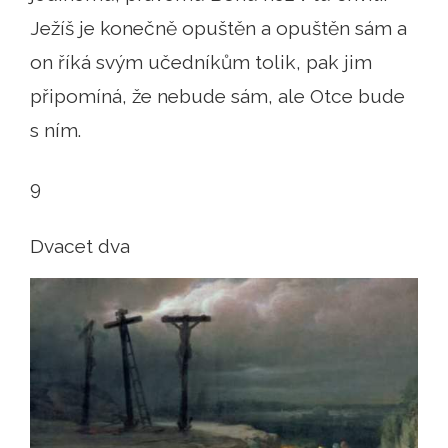
Ježíš je konečně opuštěn a opuštěn sám a
on říká svým učedníkům tolik, pak jim
připomíná, že nebude sám, ale Otce bude
s ním.
9
Dvacet dva