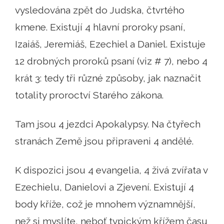
vysledována zpět do Judska, čtvrtého
kmene. Existují 4 hlavní proroky psaní,
Izaiáš, Jeremiáš, Ezechiel a Daniel. Existuje
12 drobných proroků psaní (viz # 7), nebo 4
krát 3: tedy tři různé způsoby, jak naznačit
totality proroctví Starého zákona.
Tam jsou 4 jezdci Apokalypsy. Na čtyřech
stranách Země jsou připraveni 4 andělé.
K dispozici jsou 4 evangelia, 4 živá zvířata v
Ezechielu, Danielovi a Zjevení. Existují 4
body kříže, což je mnohem významnější,
než si myslíte, neboť typickým křížem času