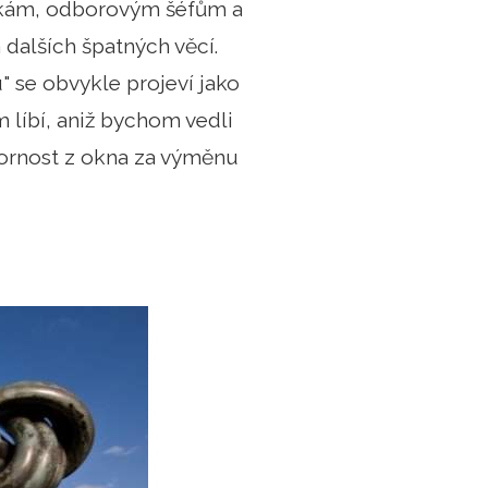
čkám, odborovým šéfům a
dalších špatných věcí.
" se obvykle projeví jako
m líbí, aniž bychom vedli
dbornost z okna za výměnu