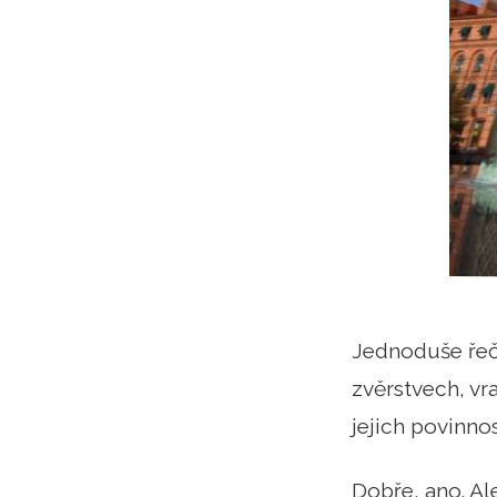
Jednoduše řeče
zvěrstvech, vr
jejich povinnos
Dobře, ano. Al