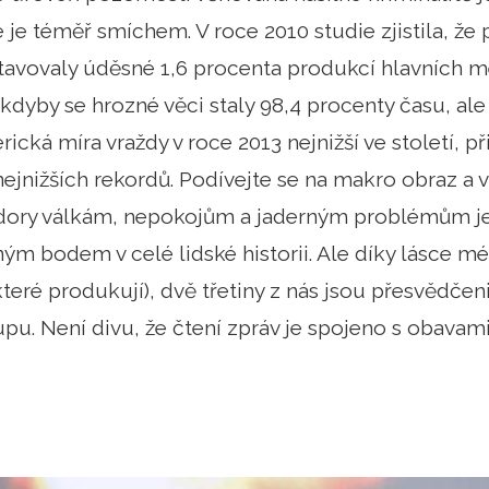
 je téměř smíchem. V roce 2010 studie zjistila, že 
tavovaly úděsné 1,6 procenta produkcí hlavních mé
kdyby se hrozné věci staly 98,4 procenty času, ale 
erická míra vraždy v roce 2013 nejnižší ve století, 
nejnižších rekordů. Podívejte se na makro obraz a v
zdory válkám, nepokojům a jaderným problémům je 
ým bodem v celé lidské historii. Ale díky lásce m
teré produkují), dvě třetiny z nás jsou přesvědčeni,
pu. Není divu, že čtení zpráv je spojeno s obavam