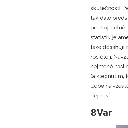
skutečnosti, že
tak dále předs
pochopitelné, 
statistik je am
také dosahují 
rosičtěji. Nav
nejméně násiln
(a klepnutím, k
době na vzestu
depresí.
8Var