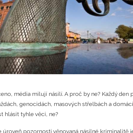
no, média milují násilí. A proč by ne? Každý den p
aždách, genocidách, masových střelbách a domácích
t hlásit tyhle věci, ne?
e úroveň pozornosti věnovaná násilné kriminalitě j