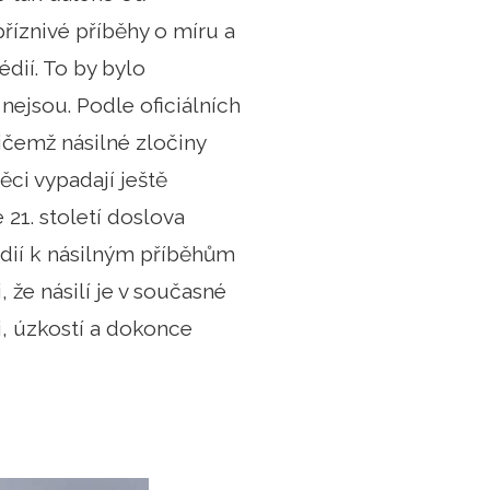
příznivé příběhy o míru a
dií. To by bylo
nejsou. Podle oficiálních
přičemž násilné zločiny
ěci vypadají ještě
21. století doslova
édií k násilným příběhům
 že násilí je v současné
i, úzkostí a dokonce