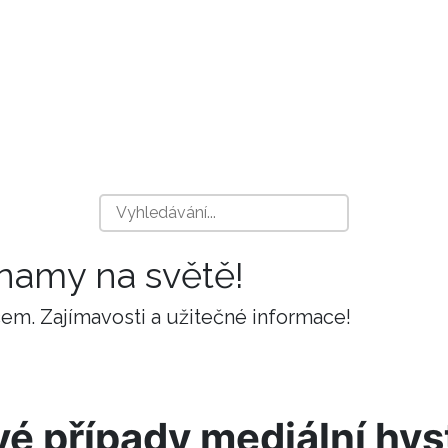
znamy na světě!
m. Zajímavosti a užitečné informace!
vé případy mediální hys