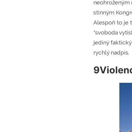
neohroženým n
stinným Kongre
Alespoň to je 
"svoboda vytis
jediný faktick
rychlý nadpis.
9Violen