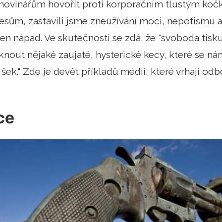
ovinářům hovořit proti korporačním tlustým ko
sům, zastavili jsme zneužívání moci, nepotismu a 
ten nápad. Ve skutečnosti se zdá, že "svoboda tisku
knout nějaké zaujaté, hysterické kecy, které se ná
ý šek." Zde je devět příkladů médií, které vrhají o
ce