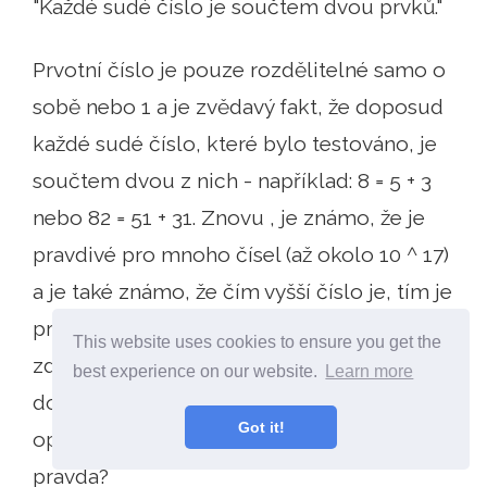
"Každé sudé číslo je součtem dvou prvků."
Prvotní číslo je pouze rozdělitelné samo o
sobě nebo 1 a je zvědavý fakt, že doposud
každé sudé číslo, které bylo testováno, je
součtem dvou z nich - například: 8 = 5 + 3
nebo 82 = 51 + 31. Znovu , je známo, že je
pravdivé pro mnoho čísel (až okolo 10 ^ 17)
a je také známo, že čím vyšší číslo je, tím je
pravděpodobnější, že je to prime, takže se
This website uses cookies to ensure you get the
zdá pravděpodobnější, čím vyšší
best experience on our website.
Learn more
dostanete, ale kdo má říci, že tam není
Got it!
opravdu velké číslo párné tam, kde to není
pravda?