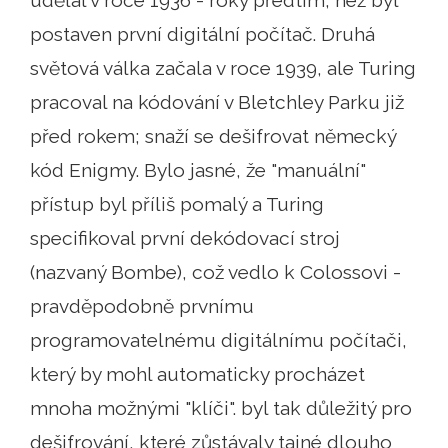
udělal v roce 1936 - roky předtím, než byl
postaven první digitální počítač. Druhá
světová válka začala v roce 1939, ale Turing
pracoval na kódování v Bletchley Parku již
před rokem; snaží se dešifrovat německý
kód Enigmy. Bylo jasné, že "manuální"
přístup byl příliš pomalý a Turing
specifikoval první dekódovací stroj
(nazvaný Bombe), což vedlo k Colossovi -
pravděpodobně prvnímu
programovatelnému digitálnímu počítači,
který by mohl automaticky procházet
mnoha možnými "klíči". byl tak důležitý pro
dešifrování, které zůstávaly tajné dlouho