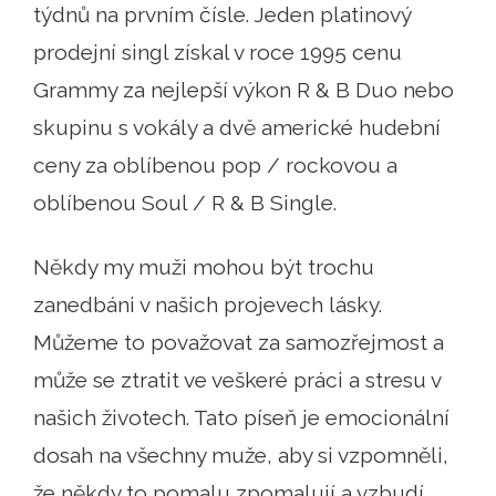
týdnů na prvním čísle. Jeden platinový
prodejní singl získal v roce 1995 cenu
Grammy za nejlepší výkon R & B Duo nebo
skupinu s vokály a dvě americké hudební
ceny za oblíbenou pop / rockovou a
oblíbenou Soul / R & B Single.
Někdy my muži mohou být trochu
zanedbáni v našich projevech lásky.
Můžeme to považovat za samozřejmost a
může se ztratit ve veškeré práci a stresu v
našich životech. Tato píseň je emocionální
dosah na všechny muže, aby si vzpomněli,
že někdy to pomalu zpomalují a vzbudí