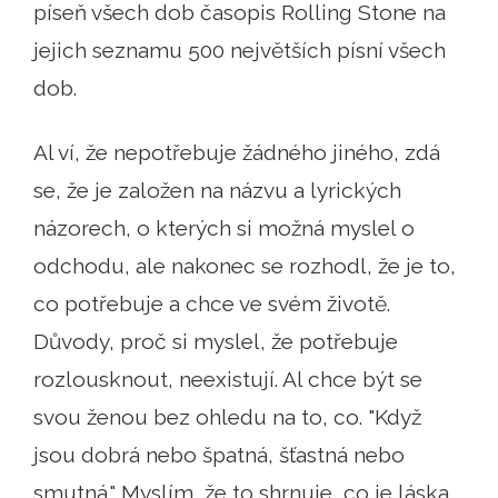
píseň všech dob časopis Rolling Stone na
jejich seznamu 500 největších písní všech
dob.
Al ví, že nepotřebuje žádného jiného, ​​zdá
se, že je založen na názvu a lyrických
názorech, o kterých si možná myslel o
odchodu, ale nakonec se rozhodl, že je to,
co potřebuje a chce ve svém životě.
Důvody, proč si myslel, že potřebuje
rozlousknout, neexistují. Al chce být se
svou ženou bez ohledu na to, co. "Když
jsou dobrá nebo špatná, šťastná nebo
smutná." Myslím, že to shrnuje, co je láska.