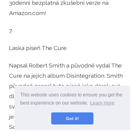
30denní bezplatná zkušební verze na
Amazon.com!
7
Láska píseň The Cure
Napsal Robert Smith a původně vydal The
Cure na jejich album Disintegration. Smith
původně napsal tuto píseň jako dárek své
This website uses cookies to ensure you get the
dlouholeté přítelkyni, Mary, krátce před
best experience on our website.
Learn more
svatbou. Titul této písně je široce sporný,
jelikož se liší mezi "Lovesong" a "Love
Got it!
Song" na mnoha oficiálních vydáních Cure.