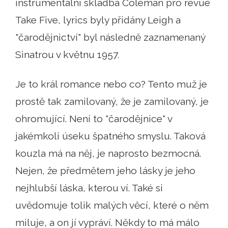
instrumentální skladba Coleman pro revue
Take Five, lyrics byly přidány Leigh a
"čarodějnictví" byl následně zaznamenaný
Sinatrou v květnu 1957.
Je to král romance nebo co? Tento muž je
prostě tak zamilovaný, že je zamilovaný, je
ohromující. Není to "čarodějnice" v
jakémkoli úseku špatného smyslu. Taková
kouzla má na něj, je naprosto bezmocná.
Nejen, že předmětem jeho lásky je jeho
nejhlubší láska, kterou ví. Také si
uvědomuje tolik malých věcí, které o něm
miluje, a on jí vypráví. Někdy to má málo