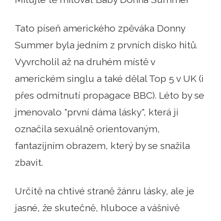
Tato píseň amerického zpěváka Donny
Summer byla jedním z prvních disko hitů.
Vyvrcholil až na druhém místě v
americkém singlu a také dělal Top 5 v UK (i
přes odmítnutí propagace BBC). Léto by se
jmenovalo "první dáma lásky", která ji
označila sexuálně orientovaným,
fantazijním obrazem, který by se snažila
zbavit.
Určitě na chtivé straně žánru lásky, ale je
jasné, že skutečně, hluboce a vášnivě