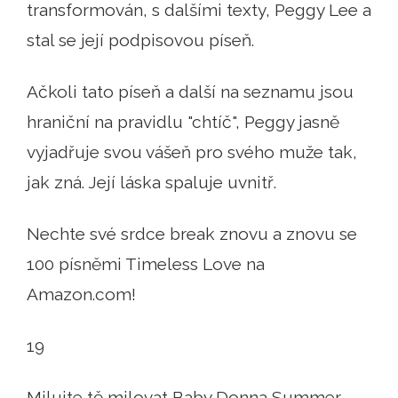
transformován, s dalšími texty, Peggy Lee a
stal se její podpisovou píseň.
Ačkoli tato píseň a další na seznamu jsou
hraniční na pravidlu "chtíč", Peggy jasně
vyjadřuje svou vášeň pro svého muže tak,
jak zná. Její láska spaluje uvnitř.
Nechte své srdce break znovu a znovu se
100 písněmi Timeless Love na
Amazon.com!
19
Milujte tě milovat Baby Donna Summer