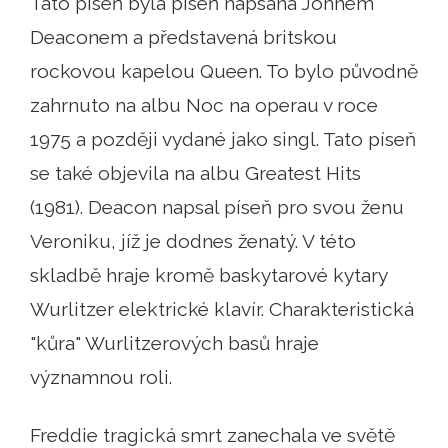
Tato píseň byla píseň napsaná Johnem
Deaconem a představená britskou
rockovou kapelou Queen. To bylo původně
zahrnuto na albu Noc na operau v roce
1975 a později vydané jako singl. Tato píseň
se také objevila na albu Greatest Hits
(1981). Deacon napsal píseň pro svou ženu
Veroniku, jíž je dodnes ženatý. V této
skladbě hraje kromě baskytarové kytary
Wurlitzer elektrické klavír. Charakteristická
"kůra" Wurlitzerových basů hraje
významnou roli.
Freddie tragická smrt zanechala ve světě