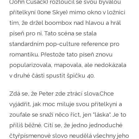
(John Cusack) rozloučil se svou bývalou
přítelkyní (Ione Skye) mimo okno v ložnici
tím, že držel boombox nad hlavou a hrál
píseň pro ni. Tato scéna se stala
standardním pop-culture reference pro
romantiku. Přestože tato píseň znovu
popularizovala, mapovala, ale nedokázala
v druhé části spustit špičku 40.
Zdá se, že Peter zde ztrácí slova.Chce
vyjádřit, jak moc miluje svou přítelkyni a
zoufale se snaží něco říct, jen "láska". Je to
příliš běžné. Cítí se, že jedno jednoduché
čtyřpísmenové slovo neudělá všechny jeho