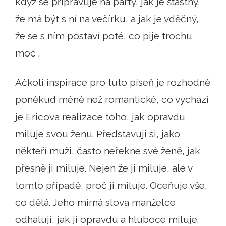
když se připravuje na párty, jak je šťastný,
že má být s ní na večírku, a jak je vděčný,
že se s ním postaví poté, co pije trochu
moc .
Ačkoli inspirace pro tuto píseň je rozhodně
poněkud méně než romantické, co vychází
je Ericova realizace toho, jak opravdu
miluje svou ženu. Představuji si, jako
někteří muži, často neřekne své ženě, jak
přesně ji miluje. Nejen že ji miluje, ale v
tomto případě, proč ji miluje. Oceňuje vše,
co dělá. Jeho mírná slova manželce
odhalují, jak ji opravdu a hluboce miluje.