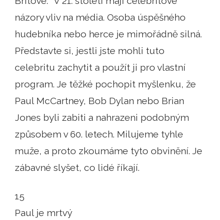
Britové. "V 21. století mají celebritové
názory vliv na média. Osoba úspěšného
hudebníka nebo herce je mimořádně silná.
Představte si, jestli jste mohli tuto
celebritu zachytit a použít ji pro vlastní
program. Je těžké pochopit myšlenku, že
Paul McCartney, Bob Dylan nebo Brian
Jones byli zabiti a nahrazeni podobným
způsobem v 60. letech. Milujeme tyhle
muže, a proto zkoumáme tyto obvinění. Je
zábavné slyšet, co lidé říkají.
15
Paul je mrtvý