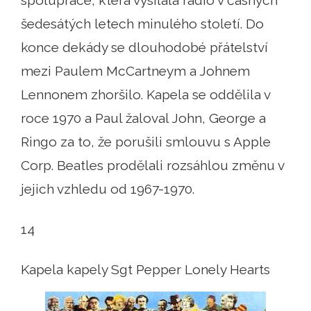
spolupráce, která vysílala rádio v časných
šedesátých letech minulého století. Do
konce dekády se dlouhodobé přátelství
mezi Paulem McCartneym a Johnem
Lennonem zhoršilo. Kapela se oddělila v
roce 1970 a Paul žaloval John, George a
Ringo za to, že porušili smlouvu s Apple
Corp. Beatles prodělali rozsáhlou změnu v
jejich vzhledu od 1967-1970.
14
Kapela kapely Sgt Pepper Lonely Hearts