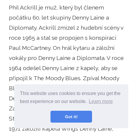
Phil Ackrill je muž, který byl členem
počátku 60. let skupiny Denny Laine a
Diplomaty. Ackrill zmizel z hudební scény v
roce 1965 a stal se propojen s konspirací
Paul McCartney. On hrál kytaru a záložní
vokály pro Denny Laine a Diplomata. V roce
1964 odešel Denny Laine z kapely, aby se
připojil k The Moody Blues. Zpíval Moody
Blues první velký hit, Go Now. V srpnu 1966
This website uses cookies to ensure you get the
Denny Laine opustil The Moody Blues.
best experience on our website.
Learn more
Založil skupinu s názvem The Electric
Got it!
String Band, která trvala jen pár let. V roce
1971 založili kapela Wings Denny Laine,