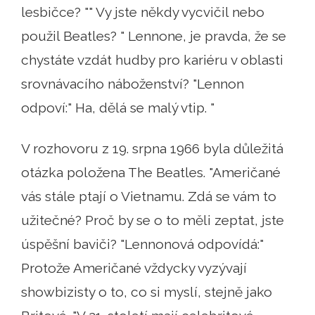
lesbičce? "" Vy jste někdy vycvičil nebo
použil Beatles? " Lennone, je pravda, že se
chystáte vzdát hudby pro kariéru v oblasti
srovnávacího náboženství? "Lennon
odpoví:" Ha, dělá se malý vtip. "
V rozhovoru z 19. srpna 1966 byla důležitá
otázka položena The Beatles. "Američané
vás stále ptají o Vietnamu. Zdá se vám to
užitečné? Proč by se o to měli zeptat, jste
úspěšní baviči? "Lennonová odpovídá:"
Protože Američané vždycky vyzývají
showbizisty o to, co si myslí, stejně jako