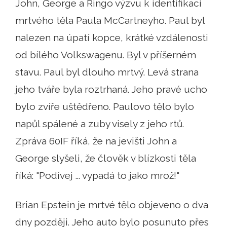
John, George a Ringo výzvu k identifikaci
mrtvého těla Paula McCartneyho. Paul byl
nalezen na úpatí kopce, krátké vzdálenosti
od bílého Volkswagenu. Byl v příšerném
stavu. Paul byl dlouho mrtvý. Levá strana
jeho tváře byla roztrhaná. Jeho pravé ucho
bylo zvíře uštědřeno. Paulovo tělo bylo
napůl spálené a zuby visely z jeho rtů.
Zpráva 60IF říká, že na jevišti John a
George slyšeli, že člověk v blízkosti těla
říká: "Podívej ... vypadá to jako mrož!"
Brian Epstein je mrtvé tělo objeveno o dva
dny později. Jeho auto bylo posunuto přes