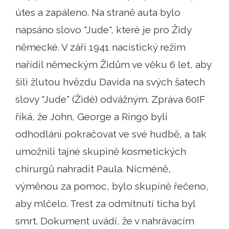
útes a zapáleno. Na straně auta bylo
napsáno slovo "Jude", které je pro Židy
německé. V září 1941 nacistický režim
nařídil německým Židům ve věku 6 let, aby
šili žlutou hvězdu Davida na svých šatech
slovy "Jude" (Židé) odvážným. Zpráva 60IF
říká, že John, George a Ringo byli
odhodláni pokračovat ve své hudbě, a tak
umožnili tajné skupině kosmetických
chirurgů nahradit Paula. Nicméně,
výměnou za pomoc, bylo skupině řečeno,
aby mlčelo. Trest za odmítnutí ticha byl
smrt. Dokument uvádí, že v nahrávacím