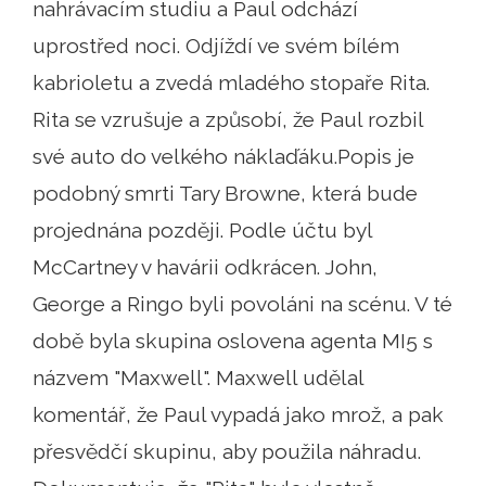
nahrávacím studiu a Paul odchází
uprostřed noci. Odjíždí ve svém bílém
kabrioletu a zvedá mladého stopaře Rita.
Rita se vzrušuje a způsobí, že Paul rozbil
své auto do velkého náklaďáku.Popis je
podobný smrti Tary Browne, která bude
projednána později. Podle účtu byl
McCartney v havárii odkrácen. John,
George a Ringo byli povoláni na scénu. V té
době byla skupina oslovena agenta MI5 s
názvem "Maxwell". Maxwell udělal
komentář, že Paul vypadá jako mrož, a pak
přesvědčí skupinu, aby použila náhradu.