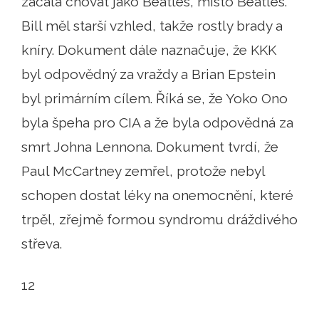
začala chovat jako Beatles, místo Beatles.
Bill měl starší vzhled, takže rostly brady a
kníry. Dokument dále naznačuje, že KKK
byl odpovědný za vraždy a Brian Epstein
byl primárním cílem. Říká se, že Yoko Ono
byla špeha pro CIA a že byla odpovědná za
smrt Johna Lennona. Dokument tvrdí, že
Paul McCartney zemřel, protože nebyl
schopen dostat léky na onemocnění, které
trpěl, zřejmě formou syndromu dráždivého
střeva.
12