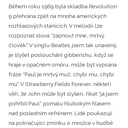
Během roku 1969 byla skladba Revolution
9 přehrána zpět na mnoha amerických
rozhlasových stanicích. V melodii lze
rozpoznat slova "zapnout mne, mrtvý
člověk". V singlu Beatles jsem tak unavený,
je slyšet poslouchání gibberishu, když se
hraje v opačném směru, může být vypsána
fráze "Paul je mrtvý muž, chybí mu, chybí
mu". V Strawberry Fields Forever, někteří
věří, že John může být slyšen, říkat "já jsem
pohřbil Paul" pomalu hlubokým hlasem
nad posledním refrénem. Lidé poukazují
na pokračující zmínku o mrožce v hudbě