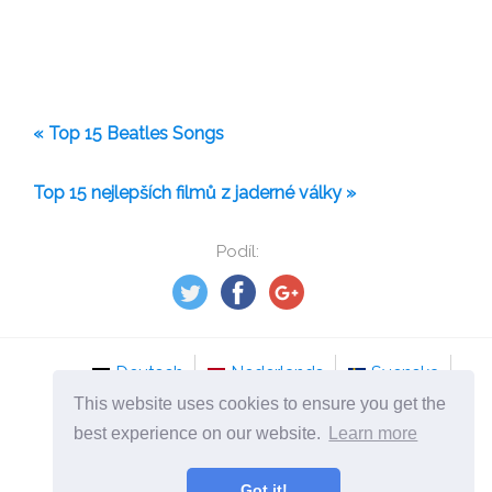
« Top 15 Beatles Songs
Top 15 nejlepších filmů z jaderné války »
Podíl:
Deutsch
Nederlands
Svenska
This website uses cookies to ensure you get the
Norsk
Italiano
Français
Dansk
best experience on our website.
Learn more
Español
Česky
Got it!