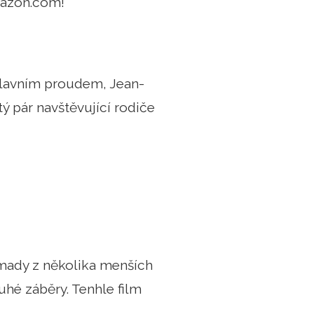
Amazon.com!
hlavním proudem, Jean-
tý pár navštěvující rodiče
omady z několika menších
uhé záběry. Tenhle film