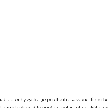
ebo dlouhý výstřel je při dlouhé sekvenci filmu be
 použit (jak uvidíte níže) k vyvolání obrovského m