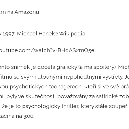
film na Amazonu
y 1997, Michael Haneke Wikipedia
youtube.com/watch?v=BHqAS2mO5eI
nto snímek je docela grafický (a má spoilery). Mic
filmu se svými dlouhými nepohodlnými výstřely. J
vou psychotických teenagerech, kteří si ve své pr
í, byly ve skutečnosti považovány za satirické zobr
 že je to psychologický thriller, který stále soupeř
ačíná na 3:00.