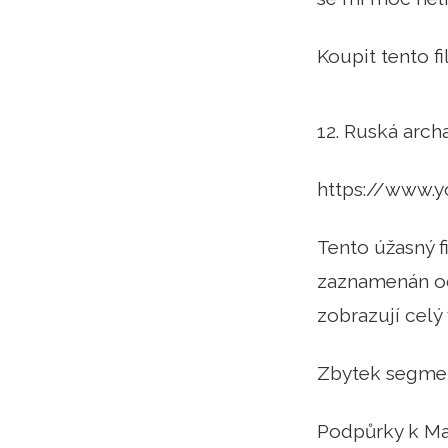
Koupit tento 
12. Ruská arch
https://www.
Tento úžasný f
zaznamenán od 
zobrazují celý 
Zbytek segmentů
Podpůrky k Ma