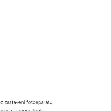
z zastavení fotoaparátu.
nožství emocí. Tento