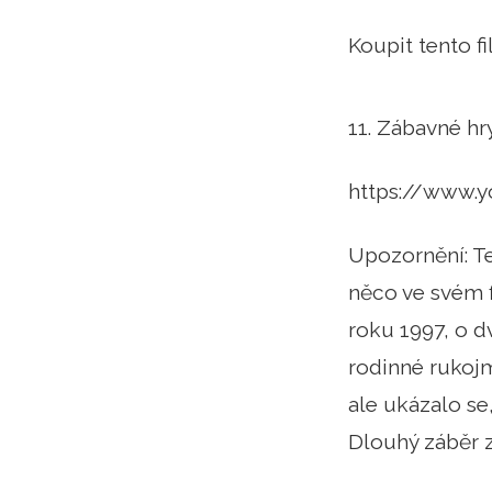
Koupit tento 
11. Zábavné hr
https://www.
Upozornění: Te
něco ve svém 
roku 1997, o d
rodinné rukojm
ale ukázalo se,
Dlouhý záběr z