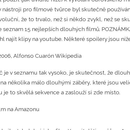
v nástroji pro filmové tvůrce byl skutečně používán 
voluční, že to trvalo, než si někdo zvykl, než se s
je seznam 15 nejlepších dlouhých filmů. POZNÁMKA
l najít klipy na youtube. Některé spoilery jsou níž
 2006, Alfonso Cuarón Wikipedia
je v seznamu tak vysoko, je skutečnost, že dlouh
na několika málo dlouhými záběry, které jsou veli
je to skvělá sekvence a zaslouží si zde místo.
film na Amazonu