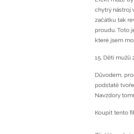
chytrý nástroj 
začátku tak re
proudu. Toto 
které jsem moh
15. Děti mužů
Důvodem, proč 
podstatě tvoře
Navzdory tomu 
Koupit tento 