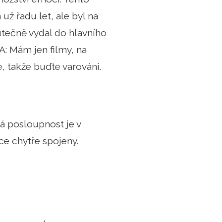
už řadu let, ale byl na
kutečně vydal do hlavního
: Mám jen filmy, na
e, takže buďte varováni.
á posloupnost je v
ce chytře spojeny.