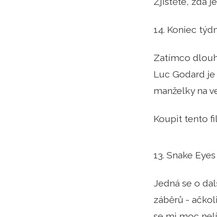
Zjistěte, zda 
14. Koniec tý
Zatímco dlouh
Luc Godard je 
manželky na ven
Koupit tento 
13. Snake Eyes
Jedná se o dal
záběrů - ačkol
se mi moc nelí