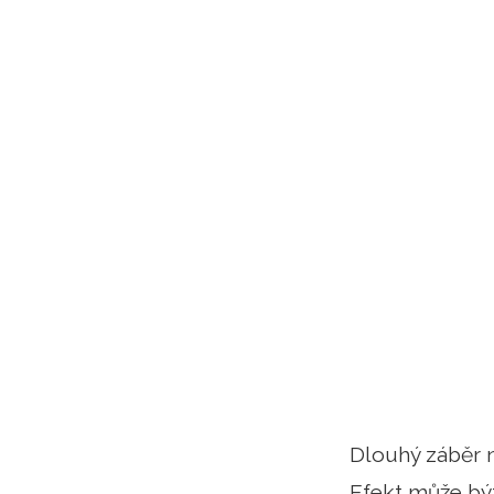
Dlouhý záběr n
Efekt může být