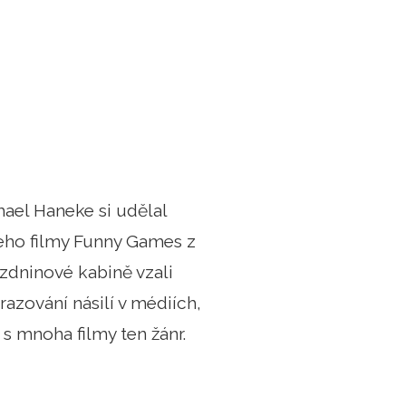
hael Haneke si udělal
eho filmy Funny Games z
ázdninové kabině vzali
azování násilí v médiích,
í s mnoha filmy ten žánr.