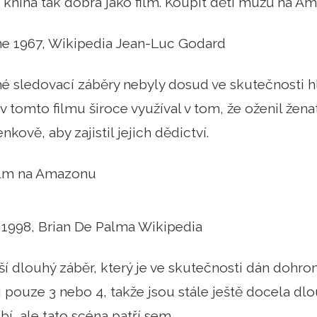
je kniha tak dobrá jako film. Koupit děti mužů na 
dne 1967, Wikipedia Jean-Luc Godard
é sledovací záběry nebyly dosud ve skutečnosti 
v tomto filmu široce využíval v tom, že oženil žena
kově, aby zajistil jejich dědictví.
film na Amazonu
 1998, Brian De Palma Wikipedia
ší dlouhý záběr, který je ve skutečnosti dán dohr
i pouze 3 nebo 4, takže jsou stále ještě docela dlo
bí, ale tato scéna patří sem.