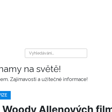
znamy na světě!
m. Zajímavosti a užitečné informace!
VIZE
 Woody Allenových fil