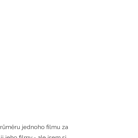
průměru jednoho filmu za
i jeho filmy - ale jsem si