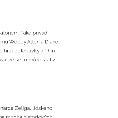
eatonem. Také přivádí
filmu Woody Allen a Diane
e hrát detektivky a Thin
ti, že se to může stát v
narda Zeliga, lidského
 na mnoha historických