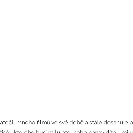
atočil mnoho filmů ve své době a stále dosahuje 
ežisér, kterého buď milujete, nebo nenávidíte - miluj