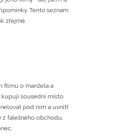
připomínky. Tento seznam
ak zřejmé.
 filmu o manžela a
si kupují sousední místo
nelovat pod ním a uvnitř
ky z falešného obchodu.
onec.