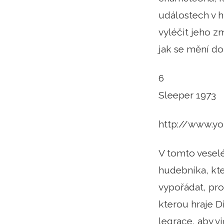
událostech v hi
vyléčit jeho zm
jak se mění do
6
Sleeper 1973
http://www.y
V tomto vesel
hudebníka, kte
vypořádat, pro
kterou hraje Di
legrace, aby v