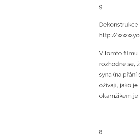
9
Dekonstrukce 
http://www.y
V tomto filmu h
rozhodne se, ž
syna (na přání
ožívají, jako 
okamžikem je Bi
8