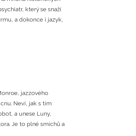
sychiatr, který se snaží
formu, a dokonce i jazyk,
Monroe, jazzového
cnu. Neví, jak s tím
robot, a unese Luny,
átora. Je to plné smíchů a