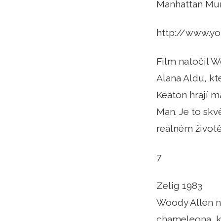
Manhattan Mur
http://www.y
Film natočil W
Alana Aldu, kt
Keaton hrají m
Man. Je to skv
reálném životě
7
Zelig 1983
Woody Allen na
chameleona, kt