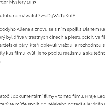
der Mystery 1993
outube.com/watch?v=eDgWoTpKufE
oodyho Allena a znovu se s ním spojil s Dianem K
erý byl dříve v trestných činech a přestupcích. Ve 
anželské páry, kteří objevují vraždu, a rozhodnou s
ělý kus filmu kvůli jeho pocitu realismu a skutečnos
.
točil dokumentární filmy v tomto filmu. Hraje Leo
erý se může spojit do nějakého pozadí a je viděn