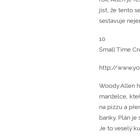
jist, že tent
sestavuje nejen
10
Small Time Cr
http://www.y
Woody Allen h
manželce, kteří
na pizzu a pře
banky. Plán je
Je to veselý ku