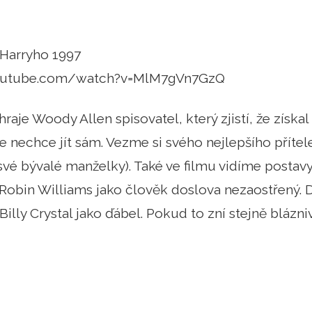
Harryho 1997
outube.com/watch?v=MlM7gVn7GzQ
raje Woody Allen spisovatel, který zjistí, že získa
e nechce jít sám. Vezme si svého nejlepšího přítel
 své bývalé manželky). Také ve filmu vidíme postavy
je Robin Williams jako člověk doslova nezaostřený.
lly Crystal jako ďábel. Pokud to zní stejně bláznivě