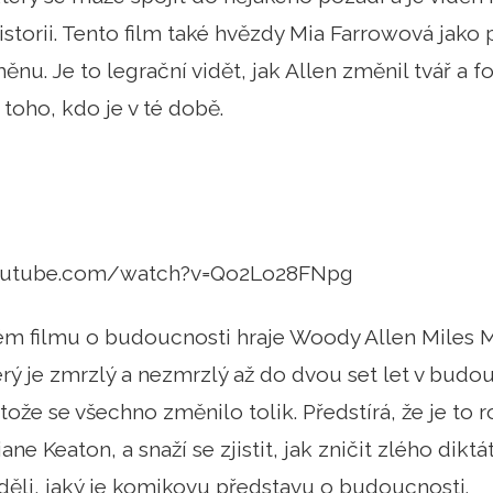
storii. Tento film také hvězdy Mia Farrowová jako p
ěnu. Je to legrační vidět, jak Allen změnil tvář a 
 toho, kdo je v té době.
outube.com/watch?v=Qo2Lo28FNpg
ém filmu o budoucnosti hraje Woody Allen Miles 
rý je zmrzlý a nezmrzlý až do dvou set let v budou
tože se všechno změnilo tolik. Předstírá, že je to 
ane Keaton, a snaží se zjistit, jak zničit zlého dikt
iděli, jaký je komikovu představu o budoucnosti.