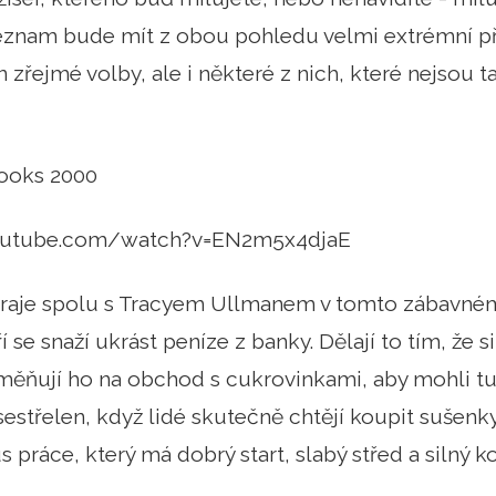
o seznam bude mít z obou pohledu velmi extrémní 
 zřejmé volby, ale i některé z nich, které nejsou t
ooks 2000
outube.com/watch?v=EN2m5x4djaE
raje spolu s Tracyem Ullmanem v tomto zábavném
 se snaží ukrást peníze z banky. Dělají to tím, že 
měňují ho na obchod s cukrovinkami, aby mohli tu
 sestřelen, když lidé skutečně chtějí koupit sušen
s práce, který má dobrý start, slabý střed a silný k