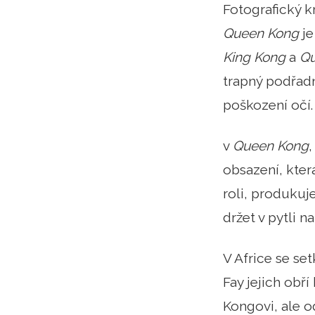
Fotografický k
Queen Kong
je
King Kong
a
Qu
trapný podřadn
poškození očí.
v
Queen Kong
,
obsazení, kter
roli, produkuj
držet v pytli na
V Africe se se
Fay jejich obř
Kongovi, ale o