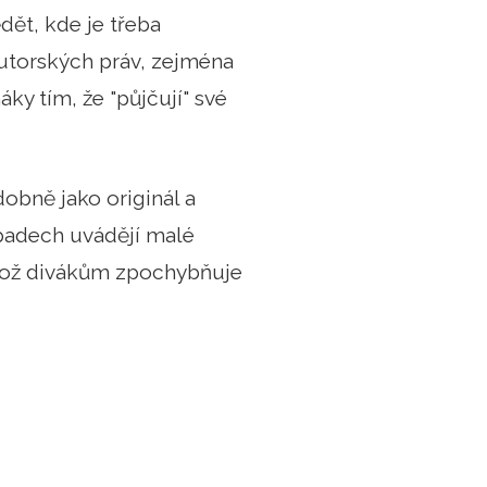
ědět, kde je třeba
autorských práv, zejména
ky tím, že "půjčují" své
dobně jako originál a
ípadech uvádějí malé
, což divákům zpochybňuje