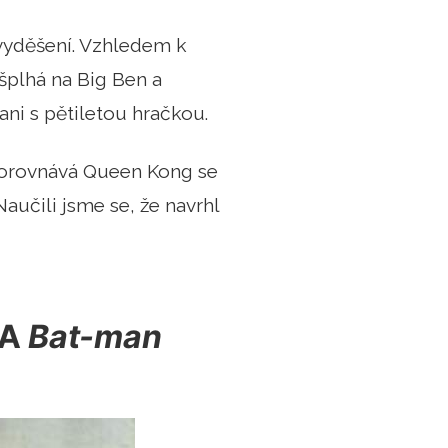
vyděšení. Vzhledem k
šplhá na Big Ben a
ani s pětiletou hračkou.
 porovnává Queen Kong se
aučili jsme se, že navrhl
 A
Bat-man