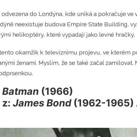
 odvezena do Londýna, kde uniká a pokračuje ve 
dýně neexistuje budova Empire State Building, vy
rými helikoptéry, které vypadají jako levné hračky, 
á tento okamžik k televiznímu projevu, ve kterém
nými ženami. Myslím, že se také začal zamilovat. N
odprsenkou.
 Batman
(1966)
 z:
James Bond
(1962-1965)