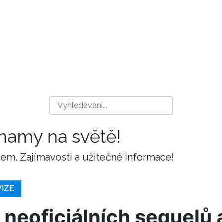
znamy na světě!
m. Zajímavosti a užitečné informace!
VIZE
 neoficiálních sequelů