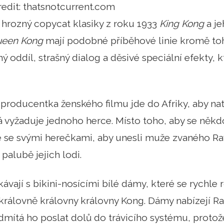
redit: thatsnotcurrent.com
 hrozný copycat klasiky z roku 1933
King Kong
a je
een Kong
mají podobné příběhové linie kromě t
ý oddíl, strašný dialog a děsivé speciální efekty,
 producentka ženského filmu jde do Afriky, aby nat
á vyžaduje jednoho herce. Místo toho, aby se něk
e se svými herečkami, aby unesli muže zvaného Ra
 palubě jejich lodi.
tkávají s bikini-nosícími bílé dámy, které se rychl
í královně královny královny Kong. Dámy nabízejí 
dmítá ho poslat dolů do trávicího systému, protož