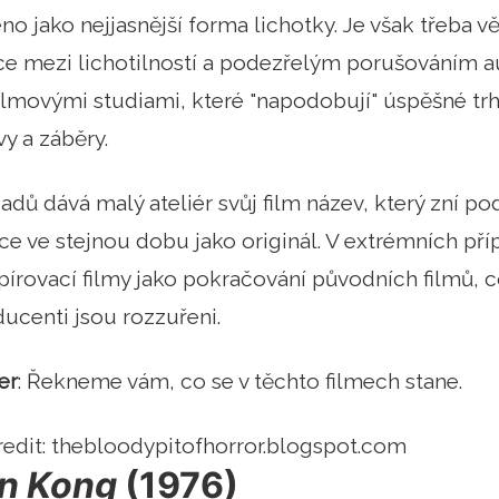
no jako nejjasnější forma lichotky. Je však třeba v
ice mezi lichotilností a podezřelým porušováním 
lmovými studiami, které "napodobují" úspěšné trhá
vy a záběry.
adů dává malý ateliér svůj film název, který zní po
ce ve stejnou dobu jako originál. V extrémních př
opírovací filmy jako pokračování původních filmů
ucenti jsou rozzuřeni.
er
: Řekneme vám, co se v těchto filmech stane.
redit: thebloodypitofhorror.blogspot.com
n Kong
(1976)