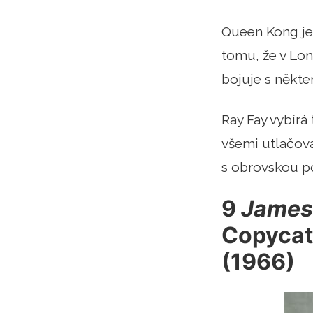
Queen Kong je
tomu, že v Lon
bojuje s někte
Ray Fay vybír
všemi utlačova
s obrovskou p
9
James
Copycat
(1966)