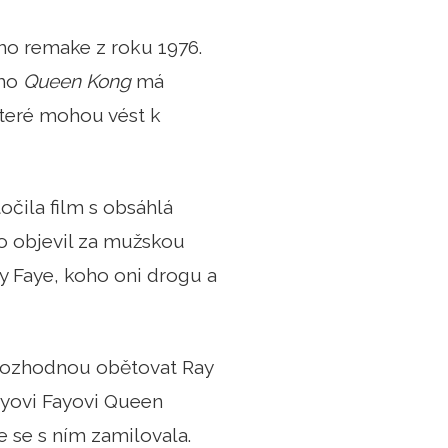
ho remake z roku 1976.
oho
Queen Kong
má
 které mohou vést k
očila film s obsáhlá
do objevil za mužskou
y Faye, koho oni drogu a
e rozhodnou obětovat Ray
Rayovi Fayovi Queen
e se s ním zamilovala.