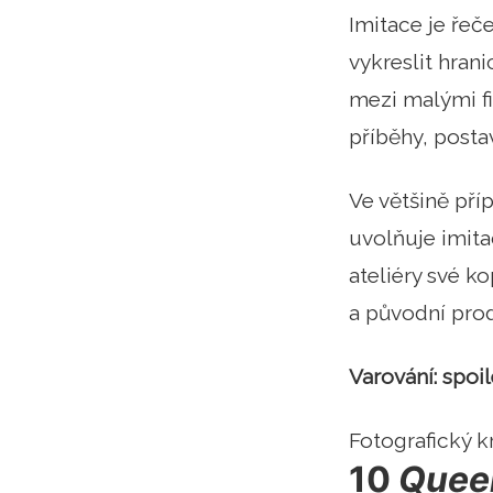
Imitace je řeče
vykreslit hran
mezi malými fi
příběhy, posta
Ve většině příp
uvolňuje imita
ateliéry své k
a původní prod
Varování: spoil
Fotografický k
10
Quee