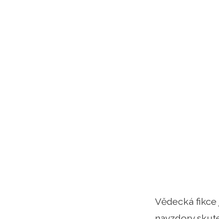
Vědecká fikce 
navzdory skute