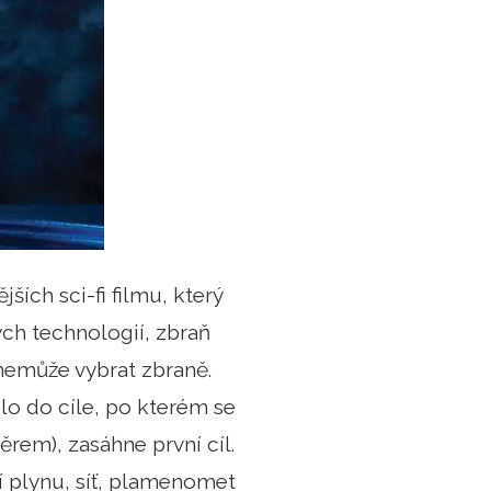
ích sci-fi filmu, který
ch technologií, zbraň
 nemůže vybrat zbraně.
lo do cíle, po kterém se
ěrem), zasáhne první cíl.
ří plynu, síť, plamenomet