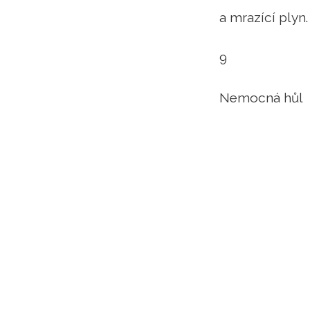
a mrazící plyn.
9
Nemocná hůl