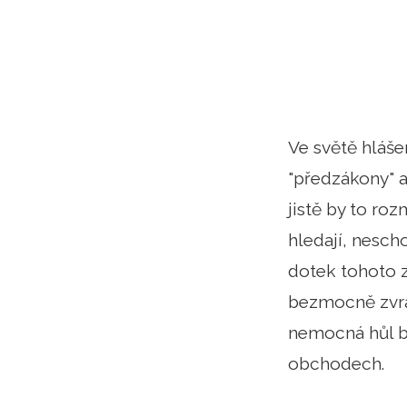
Ve světě hláše
"předzákony" a
jistě by to ro
hledají, nesch
dotek tohoto 
bezmocně zvrac
nemocná hůl b
obchodech.