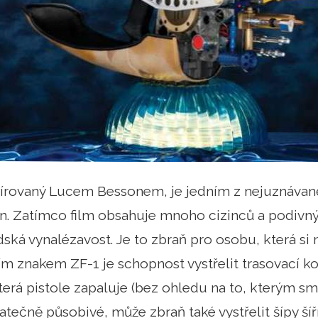
žírovaný Lucem Bessonem, je jedním z nejuznávanějš
n. Zatímco film obsahuje mnoho cizinců a podivný
lidská vynalézavost. Je to zbraň pro osobu, která si
m znakem ZF-1 je schopnost vystřelit trasovací ko
terá pistole zapaluje (bez ohledu na to, kterým sm
tatečně působivé, může zbraň také vystřelit šípy ší