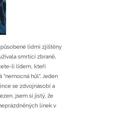
působené lidmi zjištěny
žívala smrtící zbraně,
te-li lidem, kteří
vá "nemocná hůl". Jeden
ince se zdvojnásobí a
zen, jsem si jistý, že
neprázdněných linek v