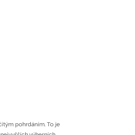
rčitým pohrdáním. To je
 nejvyšších výherních