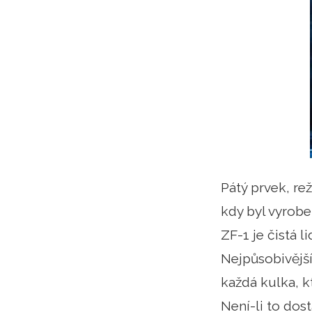
Pátý prvek, re
kdy byl vyrobe
ZF-1 je čistá 
Nejpůsobivější
každá kulka, k
Není-li to dos