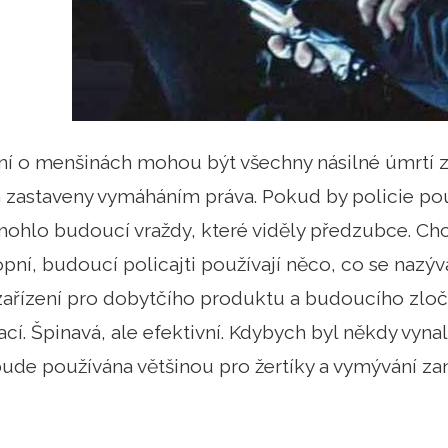
ní o menšinách mohou být všechny násilné úmrtí z
 zastaveny vymáháním práva. Pokud by policie pou
zmohlo budoucí vraždy, které viděly předzubce. Chce
opní, budoucí policajti používají něco, co se nazý
zařízení pro dobytčího produktu a budoucího zloč
í. Špinavá, ale efektivní. Kdybych byl někdy vynale
ude používána většinou pro žertíky a vymývání za