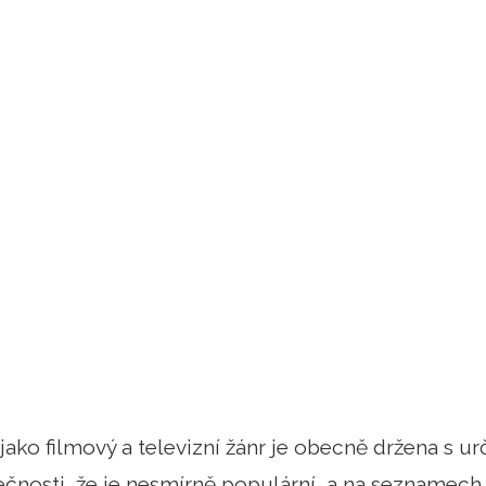
jako filmový a televizní žánr je obecně držena s u
čnosti, že je nesmírně populární, a na seznamech