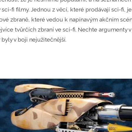
 sci-fi filmy. Jednou z věcí, které prodávají sci-fi, j
kové zbraně, které vedou k napínavým akčním scén
ejvíce tvůrčích zbraní ve sci-fi. Nechte argumenty 
 byly v boji nejužitečnější.