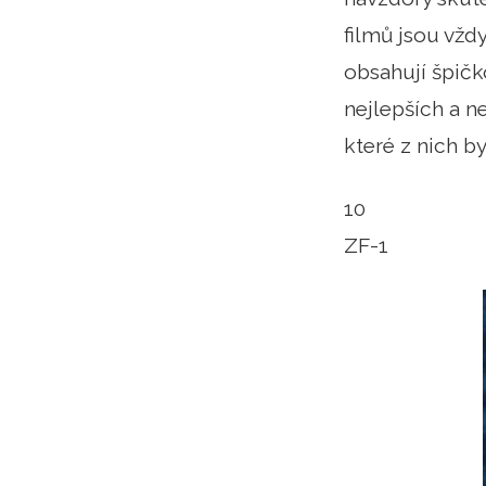
filmů jsou vždy
obsahují špič
nejlepších a n
které z nich by
10
ZF-1