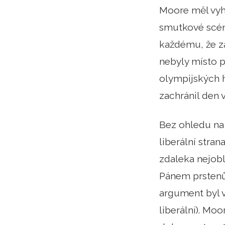
Moore měl vyh
smutkové scéně
každému, že za
nebyly místo 
olympijských h
zachránil den 
Bez ohledu na
liberální stra
zdaleka nejobl
Pánem prstenů:
argument byl v
liberální). Moo