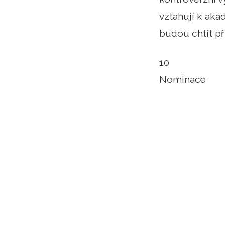
vztahují k ak
budou chtít při
10
Nominace