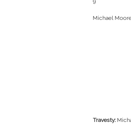
9
Michael Moor
Travesty:
Micha