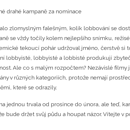
é drahé kampaně za nominace
talo zlomyslným falešným, kolik lobbování se dos
ně se vždy točily kolem nejlepšího snímku, režisé
demické tekoucí pohár udržoval jméno, čerstvě si 
šní lobbyisté, lobbyisté a lobbisté produkují zbyte
ost. Ale co s malým rozpočtem? Nezávislé filmy j
vány v různých kategoriích, protože nemají prostřed
mi, které se odrazily.
a jednou trvala od prosince do února, ale teď, ka
 bude držet svůj půdu a houpat názor. Vítejte v pol