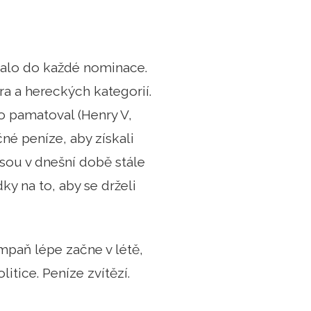
talo do každé nominace.
ra a hereckých kategorií.
to pamatoval (Henry V,
čné peníze, aby získali
sou v dnešní době stále
ky na to, aby se drželi
mpaň lépe začne v létě,
itice. Peníze zvítězí.