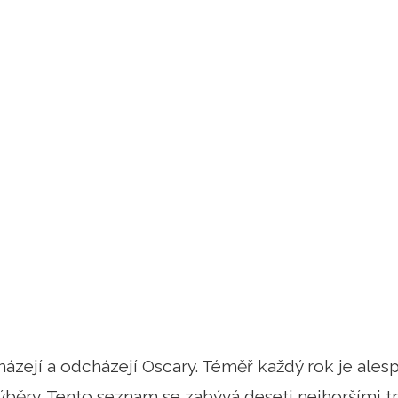
házejí a odcházejí Oscary. Téměř každý rok je ale
ýběry. Tento seznam se zabývá deseti nejhoršími tr