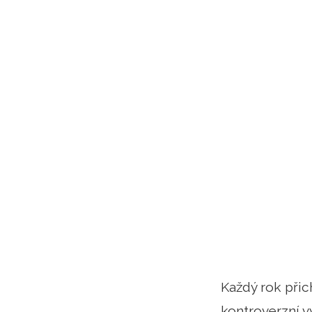
Každý rok přic
kontroverzní v