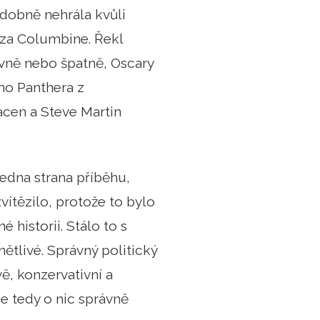
dobně nehrála kvůli
 za Columbine. Řekl
ávně nebo špatně, Oscary
ho Panthera z
acen a Steve Martin
edna strana příběhu,
vítězilo, protože to bylo
historii. Stálo to s
ětlivé. Správný politický
ě, konzervativní a
se tedy o nic správně