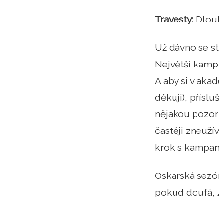
Travesty:
Dlouh
Už dávno se s
Největší kampa
A aby si v aka
děkuji), příslu
nějakou pozorn
častěji zneuží
krok s kampaně
Oskarská sezón
pokud doufá, že