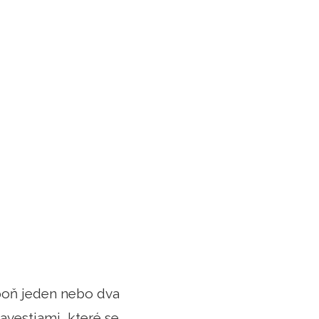
spoň jeden nebo dva
avestiami, které se