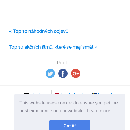
« Top 10 náhodných objevů
Top 10 akčních filmů, které se mají smát »
Podíl:
Deutsch
Nederlands
Svenska
This website uses cookies to ensure you get the
Norsk
Italiano
Français
Dansk
best experience on our website.
Learn more
Español
Česky
Got it!
©
2026
cs.mydailyselfmotivation.com