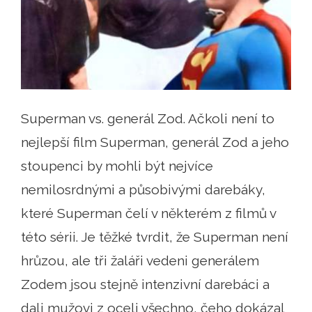
Superman vs. generál Zod. Ačkoli není to
nejlepší film Superman, generál Zod a jeho
stoupenci by mohli být nejvíce
nemilosrdnými a působivými darebáky,
které Superman čelí v některém z filmů v
této sérii. Je těžké tvrdit, že Superman není
hrůzou, ale tři žaláři vedeni generálem
Zodem jsou stejně intenzivní darebáci a
dali mužovi z oceli všechno, čeho dokázal