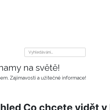
znamy na světě!
m. Zajímavosti a užitečné informace!
hled Co chcete vidět v 