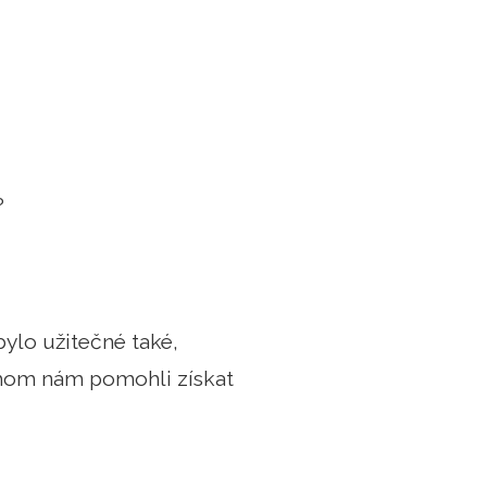
?
ylo užitečné také,
ychom nám pomohli získat