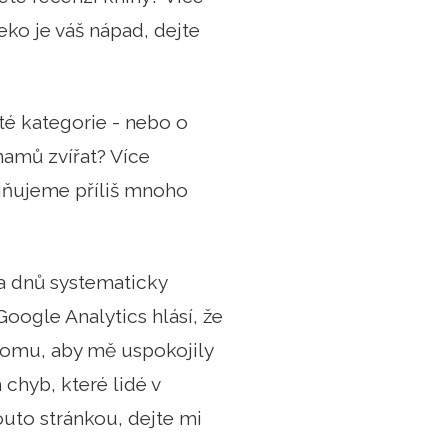
ko je váš nápad, dejte
ité kategorie - nebo o
namů zvířat? Více
jňujeme příliš mnoho
a dnů systematicky
Google Analytics hlásí, že
k tomu, aby mě uspokojily
chyb, které lidé v
uto stránkou, dejte mi