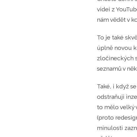
videí z YouTub
nám vědět v k
To je také skv
úplně novou ka
zločineckých 
seznamů v někt
Také, i když s
odstraňuji inze
to mělo velký v
(proto redesig
minulosti zazn