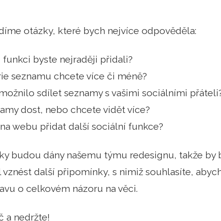
díme otázky, které bych nejvíce odpověděla:
funkci byste nejraději přidali?
rie seznamu chcete více či méně?
možnilo sdílet seznamy s vašimi sociálními přáteli
znamy dost, nebo chcete vidět více?
 na webu přidat další sociální funkce?
ky budou dány našemu týmu redesignu, takže by b
vznést další připomínky, s nimiž souhlasíte, ab
avu o celkovém názoru na věci.
č a nedržte!