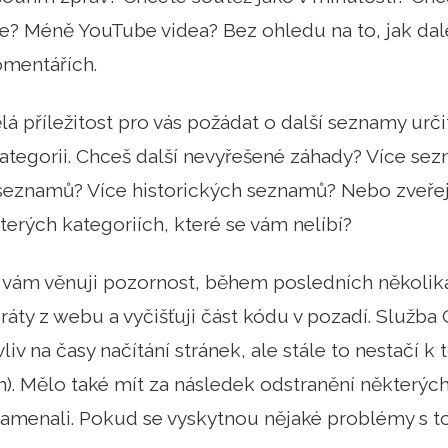
e? Méně YouTube videa? Bez ohledu na to, jak dale
omentářích.
ělá příležitost pro vás požádat o další seznamy urč
tegorii. Chceš další nevyřešené záhady? Více sez
seznamů? Více historických seznamů? Nebo zveře
erých kategoriích, které se vám nelíbí?
e vám věnuji pozornost, během posledních několik
ráty z webu a vyčišťuji část kódu v pozadí. Služba 
liv na časy načítání stránek, ale stále to nestačí 
n). Mělo také mít za následek odstranění některých 
amenali. Pokud se vyskytnou nějaké problémy s to