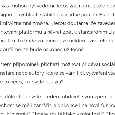
 z vás mohou být vědomi, letos začínáme zcela nov
ignu je rychlost, stabilita a snadné použití. Bude
velmi významná změna, kterou doufáme, že zavedem
tování platformu a návrat zpět k standardním Lis
ačátku. To bude znamenat, že někteří uživatelé b
e doufáme, že bude nakonec užitečné.
mem připomínek přichází možnost přidávat sociáln
etáře nebo autory, které se vám líbí, vytváření vla
Je to něco, co byste použili?
i důležité, abyste předem obdrželi svou zpětnou 
bychom se měli zaměřit, a dokonce i na nové funkce,
ouhrn zpráv? Chcete soutěž jako v minulosti? Chc