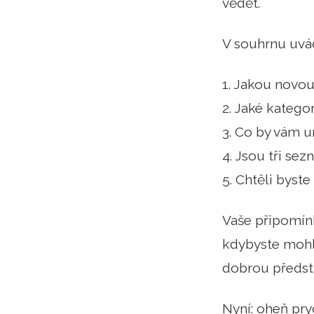
vědět.
V souhrnu uvá
1. Jakou novou 
2. Jaké katego
3. Co by vám u
4. Jsou tři se
5. Chtěli byste
Vaše připomín
kdybyste mohl 
dobrou předst
Nyní: oheň pry