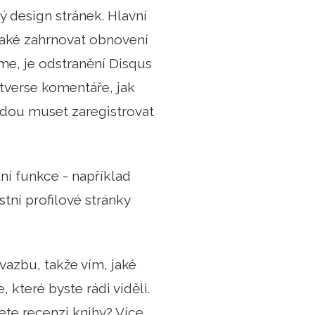
ý design stránek. Hlavní
 také zahrnovat obnovení
e, je odstranění Disqus
tverse komentáře, jak
udou muset zaregistrovat
í funkce - například
stní profilové stránky
vazbu, takže vím, jaké
 které byste rádi viděli.
ete recenzi knihy? Více