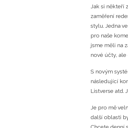
Jak si někteří
zaměření redes
stylu. Jedna 
pro naše komen
jsme měli na z
nové účty, al
S novým systé
následující kom
Listverse atd. 
Je pro mě velm
další oblasti 
Chcete denní s