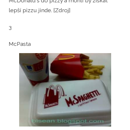
McDonald's do pizzy a mohli by získat
lepší pizzu jinde. [Zdroj]
3
McPasta