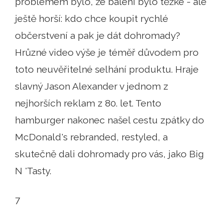
problémem bylo, že balení bylo těžké - ale
ještě horší: kdo chce koupit rychlé
občerstvení a pak je dát dohromady?
Hrůzné video výše je téměř důvodem pro
toto neuvěřitelné selhání produktu. Hraje
slavný Jason Alexander v jednom z
nejhorších reklam z 80. let. Tento
hamburger nakonec našel cestu zpátky do
McDonald's rebranded, restyled, a
skutečně dali dohromady pro vás, jako Big
N 'Tasty.
7