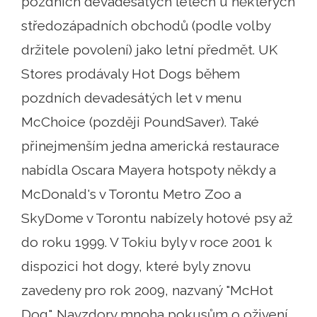
pozdních devadesátých létech u některých
středozápadních obchodů (podle volby
držitele povolení) jako letní předmět. UK
Stores prodávaly Hot Dogs během
pozdních devadesátých let v menu
McChoice (později PoundSaver). Také
přinejmenším jedna americká restaurace
nabídla Oscara Mayera hotspoty někdy a
McDonald's v Torontu Metro Zoo a
SkyDome v Torontu nabízely hotové psy až
do roku 1999. V Tokiu byly v roce 2001 k
dispozici hot dogy, které byly znovu
zavedeny pro rok 2009, nazvaný "McHot
Dog". Navzdory mnoha pokusům o oživení