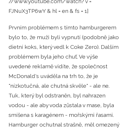
//www.youtube.com/watch? v =
FJNuX3TP6wY & hl = en & fs = 1]
Prvním problémem s tímto hamburgerem
bylo to, že muži byli vypnutí (podobně jako
dietní koks, který vedl k Coke Zero). Dalším
problémem byla jeho chuť. Ve výše
uvedené reklamě vidíte, že společnost
McDonald's uváděla na trh to, že je
"nízkotučná, ale chutná skvěle" - ale ne.
Tuk, který byl odstraněn, byl nahrazen
vodou - ale aby voda zůstala v mase, byla
smíšena s karagénem - mořskými řasami.
Hamburger ochutnal strašně, měl omezený