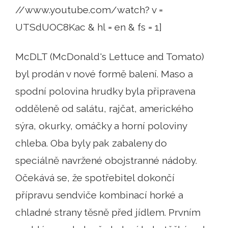
//www.youtube.com/watch? v =
UTSdUOC8Kac & hl = en & fs = 1]
McDLT (McDonald's Lettuce and Tomato)
byl prodán v nové formě balení. Maso a
spodní polovina hrudky byla připravena
odděleně od salátu, rajčat, amerického
sýra, okurky, omáčky a horní poloviny
chleba. Oba byly pak zabaleny do
speciálně navržené obojstranné nádoby.
Očekává se, že spotřebitel dokončí
přípravu sendviče kombinací horké a
chladné strany těsně před jídlem. Prvním