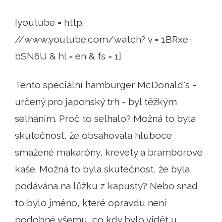
[youtube = http:
//www.youtube.com/watch? v = 1BRxe-
bSN6U & hl = en & fs = 1]
Tento speciální hamburger McDonald's -
určený pro japonský trh - byl těžkým
selháním. Proč to selhalo? Možná to byla
skutečnost, že obsahovala hluboce
smažené makaróny, krevety a bramborové
kaše. Možná to byla skutečnost, že byla
podávána na lůžku z kapusty? Nebo snad
to bylo jméno, které opravdu není
podobné všemu, co kdy bylo vidět u