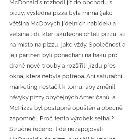
McDonald's rozhodl jít do obchodu s
pizzy; výsledná pizza byla mírná (jako
většina McDových jídelních nabídek) a
většina lidí, kteří skutečně chtěli pizzu, šli
na místo na pizzu, jako vždy. Společnost a
její partneři byli ponecháni na háku pro
drahé nové trouby a rozšířili jízdu přes
okna, která nebyla potřeba. Ani saturační
marketing nestačil k tomu, aby změnil
návyky pizzy obyčejných Američanů, a
McPizza byl postupně opuštěn a obecně
zapomněl. Proč tento výrobek selhal?
Stručně řečeno, lidé nezapojovali