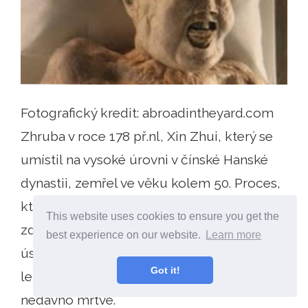
Fotografický kredit: abroadintheyard.com
Zhruba v roce 178 př.nl, Xin Zhui, který se
umístil na vysoké úrovni v čínské Hanské
dynastii, zemřel ve věku kolem 50. Proces,
který se uskutečnil za její pohřbu, se může
This website uses cookies to ensure you get the
zdát absurdní, ale byl nevysvětlitelně
best experience on our website.
Learn more
úspěšný. Když bylo objeveno toto 2 100
Got it!
leté tělo, bylo to pitomé, jako by bylo
nedávno mrtvé.