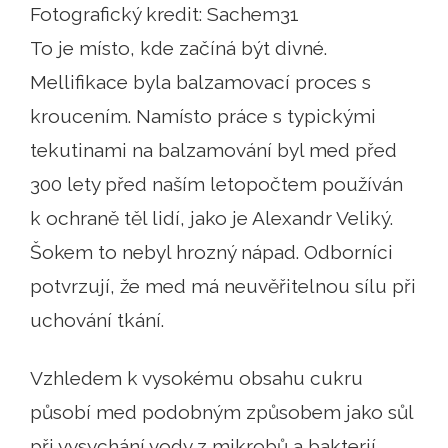
Fotografický kredit: Sachem31
To je místo, kde začíná být divné.
Mellifikace byla balzamovací proces s
kroucením. Namísto práce s typickými
tekutinami na balzamování byl med před
300 lety před naším letopočtem používán
k ochraně těl lidí, jako je Alexandr Veliký.
Šokem to nebyl hrozný nápad. Odborníci
potvrzují, že med má neuvěřitelnou sílu při
uchování tkání.
Vzhledem k vysokému obsahu cukru
působí med podobným způsobem jako sůl
při vysychání vody z mikrobů a bakterií,