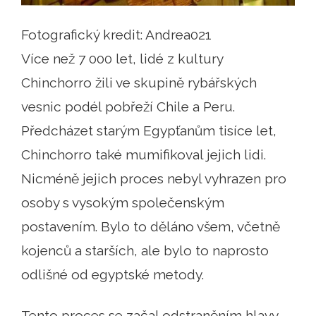
Fotografický kredit: Andrea021
Více než 7 000 let, lidé z kultury
Chinchorro žili ve skupině rybářských
vesnic podél pobřeží Chile a Peru.
Předcházet starým Egypťanům tisíce let,
Chinchorro také mumifikoval jejich lidi.
Nicméně jejich proces nebyl vyhrazen pro
osoby s vysokým společenským
postavením. Bylo to děláno všem, včetně
kojenců a starších, ale bylo to naprosto
odlišné od egyptské metody.
Tento proces se začal odstraněním hlavy,