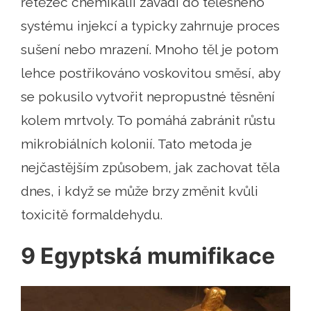
řetězec chemikálií zavádí do tělesného
systému injekcí a typicky zahrnuje proces
sušení nebo mrazení. Mnoho těl je potom
lehce postřikováno voskovitou směsí, aby
se pokusilo vytvořit nepropustné těsnění
kolem mrtvoly. To pomáhá zabránit růstu
mikrobiálních kolonií. Tato metoda je
nejčastějším způsobem, jak zachovat těla
dnes, i když se může brzy změnit kvůli
toxicitě formaldehydu.
9 Egyptská mumifikace