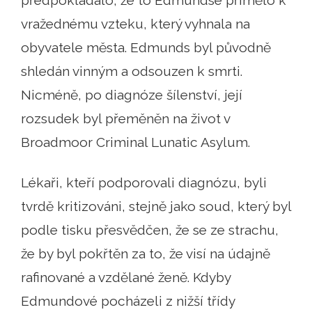
předpokládalo, že to Edmundse přimělo k
vražednému vzteku, který vyhnala na
obyvatele města. Edmunds byl původně
shledán vinným a odsouzen k smrti.
Nicméně, po diagnóze šílenství, její
rozsudek byl přeměněn na život v
Broadmoor Criminal Lunatic Asylum.
Lékaři, kteří podporovali diagnózu, byli
tvrdě kritizováni, stejně jako soud, který byl
podle tisku přesvědčen, že se ze strachu,
že by byl pokřtěn za to, že visí na údajně
rafinované a vzdělané ženě. Kdyby
Edmundové pocházeli z nižší třídy