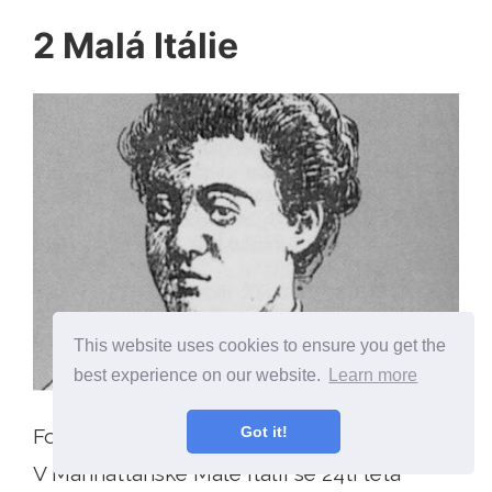
2 Malá Itálie
This website uses cookies to ensure you get the
best experience on our website.
Learn more
Got it!
Foto kredit: Murderpedia
V Manhattanské Malé Itálii se 24ti letá