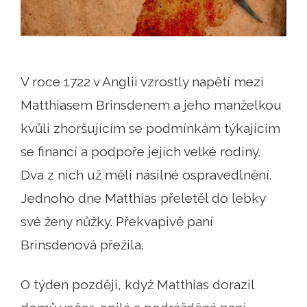
V roce 1722 v Anglii vzrostly napětí mezi
Matthiasem Brinsdenem a jeho manželkou
kvůli zhoršujícím se podmínkám týkajícím
se financí a podpoře jejich velké rodiny.
Dva z nich už měli násilné ospravedlnění.
Jednoho dne Matthias přeletěl do lebky
své ženy nůžky. Překvapivě paní
Brinsdenová přežila.
O týden později, když Matthias dorazil