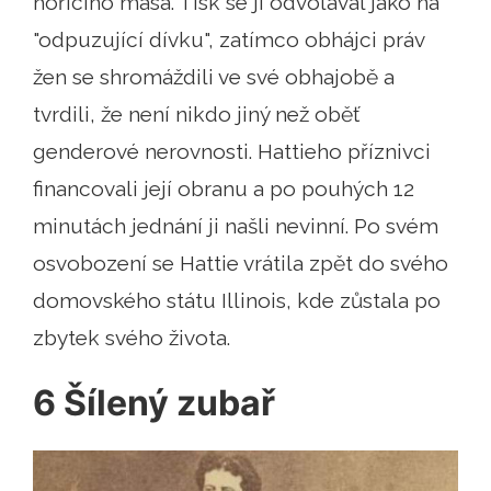
hořícího masa. Tisk se jí odvolával jako na
"odpuzující dívku", zatímco obhájci práv
žen se shromáždili ve své obhajobě a
tvrdili, že není nikdo jiný než oběť
genderové nerovnosti. Hattieho příznivci
financovali její obranu a po pouhých 12
minutách jednání ji našli nevinní. Po svém
osvobození se Hattie vrátila zpět do svého
domovského státu Illinois, kde zůstala po
zbytek svého života.
6 Šílený zubař