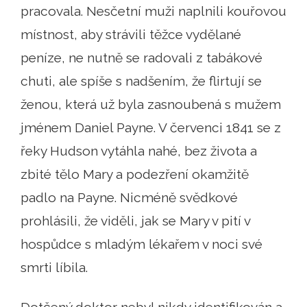
pracovala. Nesčetní muži naplnili kouřovou
místnost, aby strávili těžce vydělané
peníze, ne nutně se radovali z tabákové
chuti, ale spíše s nadšením, že flirtují se
ženou, která už byla zasnoubená s mužem
jménem Daniel Payne. V červenci 1841 se z
řeky Hudson vytáhla nahé, bez života a
zbité tělo Mary a podezření okamžitě
padlo na Payne. Nicméně svědkové
prohlásili, že viděli, jak se Mary v pití v
hospůdce s mladým lékařem v noci své
smrti líbila.
Dotčený doktor nebyl nikdy identifikován a