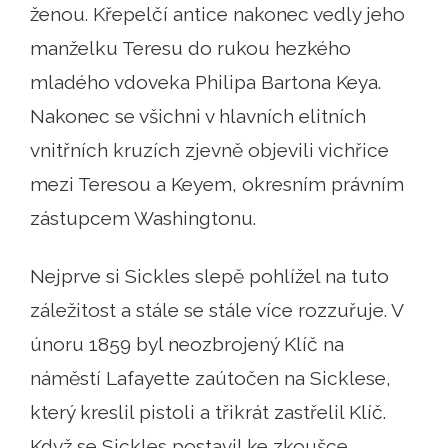
ženou. Křepelčí antice nakonec vedly jeho
manželku Teresu do rukou hezkého
mladého vdoveka Philipa Bartona Keya.
Nakonec se všichni v hlavních elitních
vnitřních kruzích zjevně objevili vichřice
mezi Teresou a Keyem, okresním právním
zástupcem Washingtonu.
Nejprve si Sickles slepě pohlížel na tuto
záležitost a stále se stále více rozzuřuje. V
únoru 1859 byl neozbrojený Klíč na
náměstí Lafayette zaútočen na Sicklese,
který kreslil pistoli a třikrát zastřelil Klíč.
Když se Sickles postavil ke zkoušce,