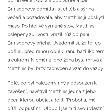
domů večer, opilá a podrážděná paní
Brinsdenová odmítla jíst chléb a sýr na
večeři a požadovala, aby Matthias jí poskytl
maso. Po hřejivé výměně slov, Matthias,
oslepený zuřivostí, vrazil nůž do paní
Brinsdenovy břicha. Uvědomil si, že to, co
udělal, před ranou oblékl ránu bazilikonem
a cukrem. Nicméně jeho žena byla mrtvá a
Matthias byl brzy zachycen a vzat do vazby.
Poté, co byl nalezen vinný a odsouzen k
zavěšení, navštívil Matthias jedna z jeho
dcer, kterou obejal a řekl: "Proboha, mé
dítě, odpusť mi. Oloupil jsem ti svou vlastní