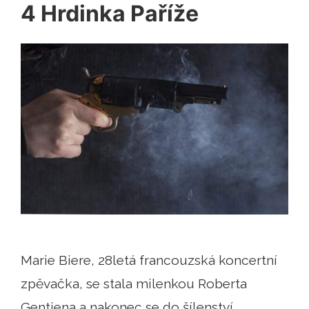
4 Hrdinka Paříže
Marie Biere, 28letá francouzská koncertní
zpěvačka, se stala milenkou Roberta
Gentiena a nakonec se do šílenství