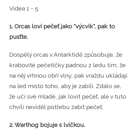
Videa 1 - 5
1. Orcas loví pečeť jako "výcvik", pak to
pusťte.
Dospělý orcas v Antarktidě způsobuje, že
krabovité pečetičky padnou z ledu tím, že
na něj vrhnou obří vlny, pak vraždu ukládají
na led místo toho, aby je zabili. Zdálo se,
že učí své mladé, jak lovit pečeť, ale v tuto
chvíli neviděl potřebu zabít pečeť.
2. Warthog bojuje s lvíčkou.