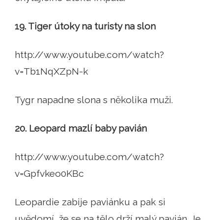
19. Tiger útoky na turisty na slon
http://www.youtube.com/watch?
v=Tb1NqXZpN-k
Tygr napadne slona s několika muži.
20. Leopard mazlí baby pavián
http://www.youtube.com/watch?
v=Gpfvkeo0KBc
Leopardie zabije paviánku a pak si
uvědomí, že se na tělo drží malý pavián. Je