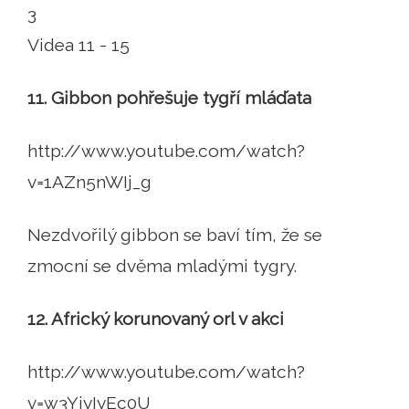
3
Videa 11 - 15
11. Gibbon pohřešuje tygří mláďata
http://www.youtube.com/watch?
v=1AZn5nWIj_g
Nezdvořilý gibbon se baví tím, že se
zmocní se dvěma mladými tygry.
12. Africký korunovaný orl v akci
http://www.youtube.com/watch?
v=w3YiyIyEc0U