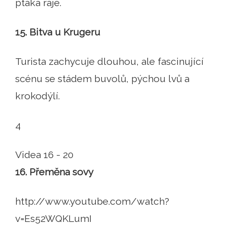
ptáka ráje.
15. Bitva u Krugeru
Turista zachycuje dlouhou, ale fascinující
scénu se stádem buvolů, pýchou lvů a
krokodýlí.
4
Videa 16 - 20
16. Přeměna sovy
http://www.youtube.com/watch?
v=Es52WQKLumI