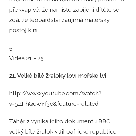
překvapivé, že namísto zabíjení dítěte se
zdá, že leopardství zaujímá mateřský
postoj k ní.
5
Videa 21 - 25
21. Velké bílé žraloky loví mořské lvi
http://www.youtube.com/watch?
v=5ZPhQewYf3c&feature=related
Záběr z vynikajícího dokumentu BBC;
velký bíle žralok v Jihoafrické republice